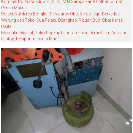
Kombes Pol Nasriadi, S.H., S.I.K., M.H Sampaikan Khotbah Jumat
Penuh Makna
Polsek Kalideres Bongkar Peredaran Obat Keras Ilegal Berkedok
Warung dan Toko, Dua Pelaku Ditangkap, Ribuan Butir Obat Keras
Disita
Mengaku Dibegal, Polisi Ungkap Laporan Palsu Demi Klaim Asuransi
Laptop, Pelapor meminta Maaf