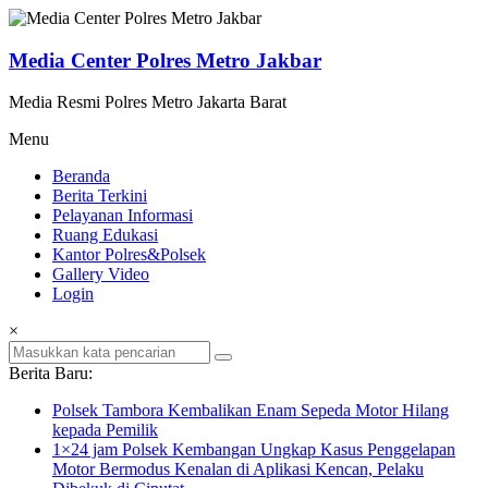
Lompat
ke
konten
Media Center Polres Metro Jakbar
Media Resmi Polres Metro Jakarta Barat
Menu
Beranda
Berita Terkini
Pelayanan Informasi
Ruang Edukasi
Kantor Polres&Polsek
Gallery Video
Login
×
Berita Baru:
Polsek Tambora Kembalikan Enam Sepeda Motor Hilang
kepada Pemilik
1×24 jam Polsek Kembangan Ungkap Kasus Penggelapan
Motor Bermodus Kenalan di Aplikasi Kencan, Pelaku