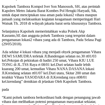
Kapolsek Tambora Kompol Iver Son Manossoh, SH, atas perintah
Kapolres Metro Jakarta Barat Kombes Pol Hengki Haryadi, Sik,
untuk dapat menciptakan rasa aman pada lokasi2 vihara maupun
jamaah yang melaksankan kegiatan keagamaan memperingati Hari
Waisak Th. 2018 di wilayah jakarta barat serta khususnya Tambora.
Selanjutnya Kapolsek memerintahkan waka Polsek Akp
Kasranto,SE dan anggota polsek Tambora yang tersprint dalam
pengamanan lokasi2 vihara yang ada di Tambora, Pada Selasa Pagi
(29/05/2018).
Ada sekitar 4 lokasi vihara yng menjadi obyek pengamanan Vihara
DEWI SAMUDRA terletak Jl.Bandengan selatan no.30 rt01/03
kel.Pekojan di pekirakan di hadiri 250 umat, Vihara KIU LUE
TONG di JL.TSS Raya rt 08/01 kel.Duri selatan hadir lebih
kuarang 200 umat, kemudian Vihara NANA DASANA lokasi
Jl.Krendang selatan rt01/07 kel.Duri utara, Skitar 200 umat dan
terahkir Vihara YASODARA di Jl.Krendang raya rt08/01
kel.krendang” demikian di jelaskan Oleh Kapolsek Tambora.
pada
“Kami polsek tambora berkordinasi baik dengan penangung jawab
vihara dan melibatkan potensi pengamanan masyarakat sekiatar,