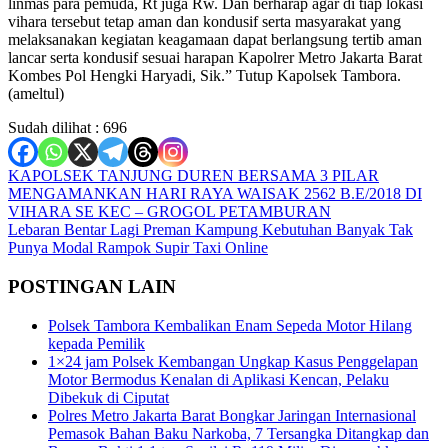
linmas para pemuda, Rt juga Rw. Dan berharap agar di tiap lokasi
vihara tersebut tetap aman dan kondusif serta masyarakat yang
melaksanakan kegiatan keagamaan dapat berlangsung tertib aman
lancar serta kondusif sesuai harapan Kapolrer Metro Jakarta Barat
Kombes Pol Hengki Haryadi, Sik.” Tutup Kapolsek Tambora.
(ameltul)
Sudah dilihat :
696
Navigasi
KAPOLSEK TANJUNG DUREN BERSAMA 3 PILAR
MENGAMANKAN HARI RAYA WAISAK 2562 B.E/2018 DI
pos
VIHARA SE KEC – GROGOL PETAMBURAN
Lebaran Bentar Lagi Preman Kampung Kebutuhan Banyak Tak
Punya Modal Rampok Supir Taxi Online
POSTINGAN LAIN
Polsek Tambora Kembalikan Enam Sepeda Motor Hilang
kepada Pemilik
1×24 jam Polsek Kembangan Ungkap Kasus Penggelapan
Motor Bermodus Kenalan di Aplikasi Kencan, Pelaku
Dibekuk di Ciputat
Polres Metro Jakarta Barat Bongkar Jaringan Internasional
Pemasok Bahan Baku Narkoba, 7 Tersangka Ditangkap dan