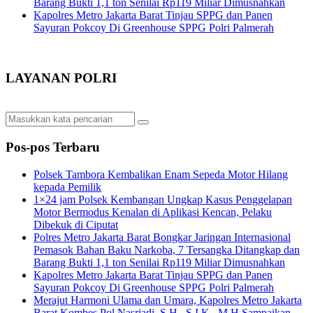
Barang Bukti 1,1 ton Senilai Rp119 Miliar Dimusnahkan
Kapolres Metro Jakarta Barat Tinjau SPPG dan Panen
Sayuran Pokcoy Di Greenhouse SPPG Polri Palmerah
LAYANAN POLRI
Pos-pos Terbaru
Polsek Tambora Kembalikan Enam Sepeda Motor Hilang
kepada Pemilik
1×24 jam Polsek Kembangan Ungkap Kasus Penggelapan
Motor Bermodus Kenalan di Aplikasi Kencan, Pelaku
Dibekuk di Ciputat
Polres Metro Jakarta Barat Bongkar Jaringan Internasional
Pemasok Bahan Baku Narkoba, 7 Tersangka Ditangkap dan
Barang Bukti 1,1 ton Senilai Rp119 Miliar Dimusnahkan
Kapolres Metro Jakarta Barat Tinjau SPPG dan Panen
Sayuran Pokcoy Di Greenhouse SPPG Polri Palmerah
Merajut Harmoni Ulama dan Umara, Kapolres Metro Jakarta
Barat Kombes Pol Nasriadi, S.H., S.I.K., M.H Sampaikan