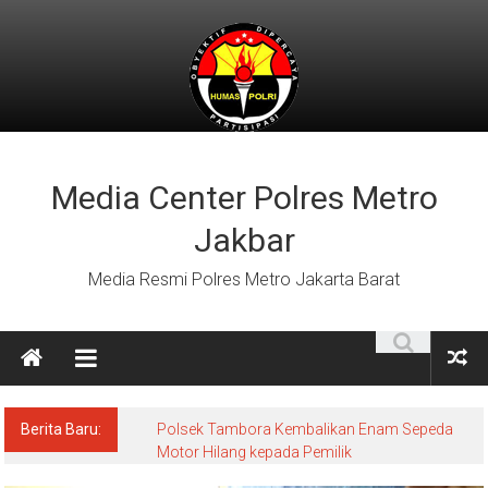
Lompat
ke
konten
Media Center Polres Metro
Jakbar
Media Resmi Polres Metro Jakarta Barat
Berita Baru:
Polsek Tambora Kembalikan Enam Sepeda
Motor Hilang kepada Pemilik