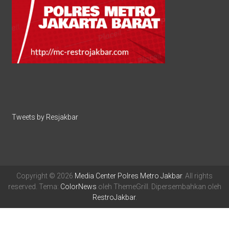
Tweets by Resjakbar
Copyright © 2026
Media Center Polres Metro Jakbar
. All rights
reserved. Tema:
ColorNews
oleh ThemeGrill. Dipersembahkan oleh
RestroJakbar
.