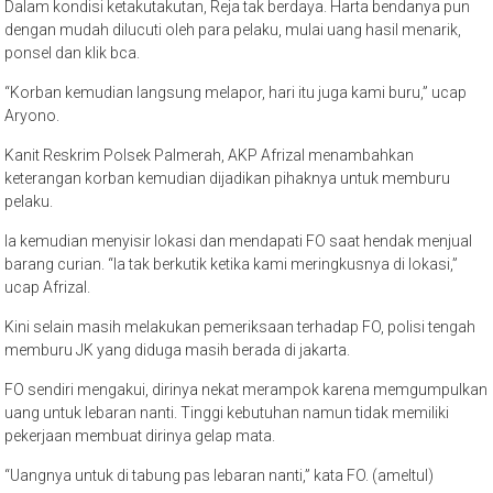
Dalam kondisi ketakutakutan, Reja tak berdaya. Harta bendanya pun
dengan mudah dilucuti oleh para pelaku, mulai uang hasil menarik,
ponsel dan klik bca.
“Korban kemudian langsung melapor, hari itu juga kami buru,” ucap
Aryono.
Kanit Reskrim Polsek Palmerah, AKP Afrizal menambahkan
keterangan korban kemudian dijadikan pihaknya untuk memburu
pelaku.
Ia kemudian menyisir lokasi dan mendapati FO saat hendak menjual
barang curian. “Ia tak berkutik ketika kami meringkusnya di lokasi,”
ucap Afrizal.
Kini selain masih melakukan pemeriksaan terhadap FO, polisi tengah
memburu JK yang diduga masih berada di jakarta.
FO sendiri mengakui, dirinya nekat merampok karena memgumpulkan
uang untuk lebaran nanti. Tinggi kebutuhan namun tidak memiliki
pekerjaan membuat dirinya gelap mata.
“Uangnya untuk di tabung pas lebaran nanti,” kata FO. (ameltul)