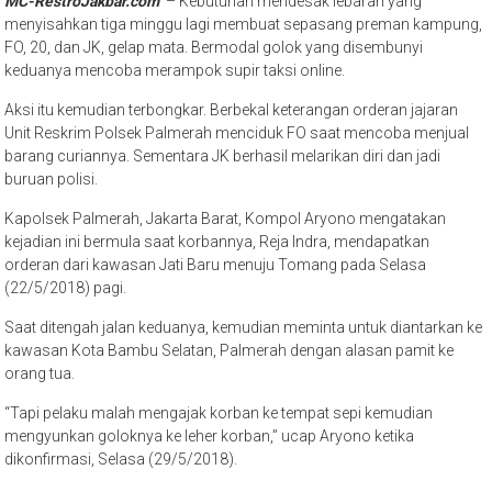
MC-RestroJakbar.com
– Kebutuhan mendesak lebaran yang
menyisahkan tiga minggu lagi membuat sepasang preman kampung,
FO, 20, dan JK, gelap mata. Bermodal golok yang disembunyi
keduanya mencoba merampok supir taksi online.
Aksi itu kemudian terbongkar. Berbekal keterangan orderan jajaran
Unit Reskrim Polsek Palmerah menciduk FO saat mencoba menjual
barang curiannya. Sementara JK berhasil melarikan diri dan jadi
buruan polisi.
Kapolsek Palmerah, Jakarta Barat, Kompol Aryono mengatakan
kejadian ini bermula saat korbannya, Reja Indra, mendapatkan
orderan dari kawasan Jati Baru menuju Tomang pada Selasa
(22/5/2018) pagi.
Saat ditengah jalan keduanya, kemudian meminta untuk diantarkan ke
kawasan Kota Bambu Selatan, Palmerah dengan alasan pamit ke
orang tua.
“Tapi pelaku malah mengajak korban ke tempat sepi kemudian
mengyunkan goloknya ke leher korban,” ucap Aryono ketika
dikonfirmasi, Selasa (29/5/2018).