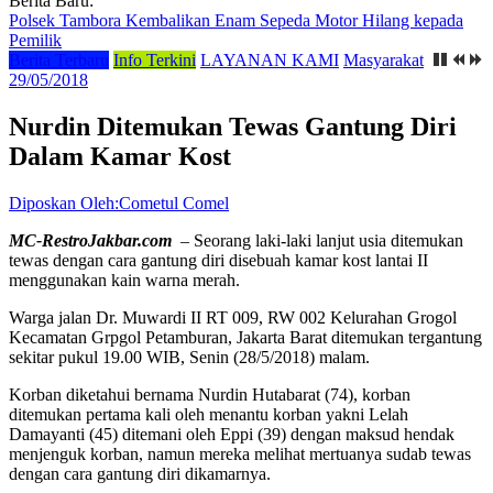
Berita Baru:
Polsek Tambora Kembalikan Enam Sepeda Motor Hilang kepada
Pemilik
Berita Terbaru
Info Terkini
LAYANAN KAMI
Masyarakat
29/05/2018
Nurdin Ditemukan Tewas Gantung Diri
Dalam Kamar Kost
Diposkan Oleh:Cometul Comel
MC-RestroJakbar.com
– Seorang laki-laki lanjut usia ditemukan
tewas dengan cara gantung diri disebuah kamar kost lantai II
menggunakan kain warna merah.
Warga jalan Dr. Muwardi II RT 009, RW 002 Kelurahan Grogol
Kecamatan Grpgol Petamburan, Jakarta Barat ditemukan tergantung
sekitar pukul 19.00 WIB, Senin (28/5/2018) malam.
Korban diketahui bernama Nurdin Hutabarat (74), korban
ditemukan pertama kali oleh menantu korban yakni Lelah
Damayanti (45) ditemani oleh Eppi (39) dengan maksud hendak
menjenguk korban, namun mereka melihat mertuanya sudab tewas
dengan cara gantung diri dikamarnya.