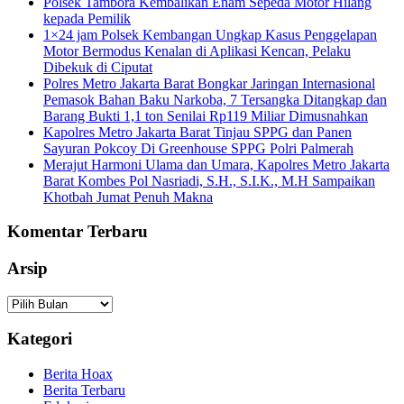
Polsek Tambora Kembalikan Enam Sepeda Motor Hilang
kepada Pemilik
1×24 jam Polsek Kembangan Ungkap Kasus Penggelapan
Motor Bermodus Kenalan di Aplikasi Kencan, Pelaku
Dibekuk di Ciputat
Polres Metro Jakarta Barat Bongkar Jaringan Internasional
Pemasok Bahan Baku Narkoba, 7 Tersangka Ditangkap dan
Barang Bukti 1,1 ton Senilai Rp119 Miliar Dimusnahkan
Kapolres Metro Jakarta Barat Tinjau SPPG dan Panen
Sayuran Pokcoy Di Greenhouse SPPG Polri Palmerah
Merajut Harmoni Ulama dan Umara, Kapolres Metro Jakarta
Barat Kombes Pol Nasriadi, S.H., S.I.K., M.H Sampaikan
Khotbah Jumat Penuh Makna
Komentar Terbaru
Arsip
Arsip
Kategori
Berita Hoax
Berita Terbaru