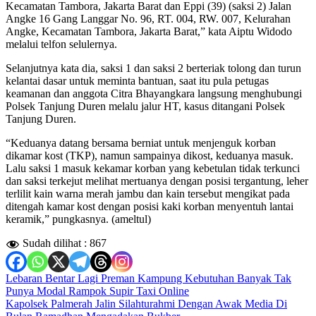
Kecamatan Tambora, Jakarta Barat dan Eppi (39) (saksi 2) Jalan
Angke 16 Gang Langgar No. 96, RT. 004, RW. 007, Kelurahan
Angke, Kecamatan Tambora, Jakarta Barat,” kata Aiptu Widodo
melalui telfon selulernya.
Selanjutnya kata dia, saksi 1 dan saksi 2 berteriak tolong dan turun
kelantai dasar untuk meminta bantuan, saat itu pula petugas
keamanan dan anggota Citra Bhayangkara langsung menghubungi
Polsek Tanjung Duren melalu jalur HT, kasus ditangani Polsek
Tanjung Duren.
“Keduanya datang bersama berniat untuk menjenguk korban
dikamar kost (TKP), namun sampainya dikost, keduanya masuk.
Lalu saksi 1 masuk kekamar korban yang kebetulan tidak terkunci
dan saksi terkejut melihat mertuanya dengan posisi tergantung, leher
terlilit kain warna merah jambu dan kain tersebut mengikat pada
ditengah kamar kost dengan posisi kaki korban menyentuh lantai
keramik,” pungkasnya. (ameltul)
Sudah dilihat :
867
Navigasi
Lebaran Bentar Lagi Preman Kampung Kebutuhan Banyak Tak
Punya Modal Rampok Supir Taxi Online
pos
Kapolsek Palmerah Jalin Silahturahmi Dengan Awak Media Di