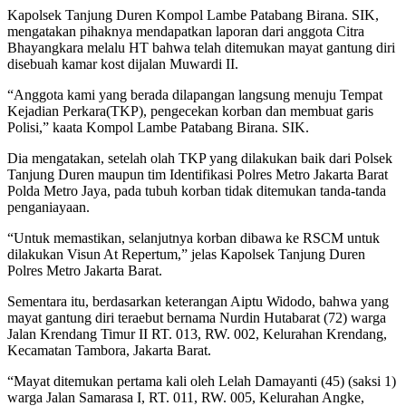
Kapolsek Tanjung Duren Kompol Lambe Patabang Birana. SIK,
mengatakan pihaknya mendapatkan laporan dari anggota Citra
Bhayangkara melalu HT bahwa telah ditemukan mayat gantung diri
disebuah kamar kost dijalan Muwardi II.
“Anggota kami yang berada dilapangan langsung menuju Tempat
Kejadian Perkara(TKP), pengecekan korban dan membuat garis
Polisi,” kaata Kompol Lambe Patabang Birana. SIK.
Dia mengatakan, setelah olah TKP yang dilakukan baik dari Polsek
Tanjung Duren maupun tim Identifikasi Polres Metro Jakarta Barat
Polda Metro Jaya, pada tubuh korban tidak ditemukan tanda-tanda
penganiayaan.
“Untuk memastikan, selanjutnya korban dibawa ke RSCM untuk
dilakukan Visun At Repertum,” jelas Kapolsek Tanjung Duren
Polres Metro Jakarta Barat.
Sementara itu, berdasarkan keterangan Aiptu Widodo, bahwa yang
mayat gantung diri teraebut bernama Nurdin Hutabarat (72) warga
Jalan Krendang Timur II RT. 013, RW. 002, Kelurahan Krendang,
Kecamatan Tambora, Jakarta Barat.
“Mayat ditemukan pertama kali oleh Lelah Damayanti (45) (saksi 1)
warga Jalan Samarasa I, RT. 011, RW. 005, Kelurahan Angke,