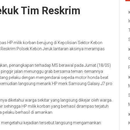
ekuk Tim Reskrim
s HP milik korban berujung di Kepolisian Sektor Kebon
im Reskrim Polsek Kebon Jeruk lantaran aksinya merampas
an, penangkapan terhadap MS berawal pada Jumat (18/05)
ri di pinggir jalan menunggu grab bersama teman -temannya
atang pelaku dengan mengendarai sepeda motor honda beat
n kemudian langsung menarik HP merk Samsung Galaxy J7 pro
nya diketahui warga sekitar yang langsung dikejar oleh warga.
 sehingga HP milik korban yang berhasil dirampas terjatuh
ga pelaku berhasil di amankan.
yah mengetahui kejadian tersebut langsung mengamankan