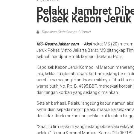
Pelaku Jambret Dib
Polsek Kebon Jeruk
Diposkan Oleh:Cometul Comel
MC-RestroJakbar.com — Aksi
nekat MS (20) merampa
Jeruk Polres Metro Jakarta Barat. MS ditangkap T
sebuah handpone milik korban diketahui Polisi.
Kapolsek Kebon Jeruk Kompol M Marbun menerangk
lalu, ketika itu diketahui saat korban sedang berdi
sambil memegangi Handpone miliknya. Tiba-tiba d
warna putih No. Pol B. 4395.BBT, mendekati korba
dari tangan korban yang sedang dimainkan.
Setelah berhasil. Pelaku langsung kabur, namun aksi
Kemudian sepeda motor pelaku masuk ke selokan air
dan tidak diketemukan dan pelaku ikut terjatuh hing
“Saat itu tim reskrim yang sedang observasi wila
pelaku,” Terang Kompol Marbun, Kamis (24/05/18)