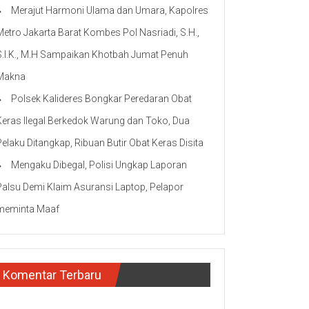
Merajut Harmoni Ulama dan Umara, Kapolres
Metro Jakarta Barat Kombes Pol Nasriadi, S.H.,
S.I.K., M.H Sampaikan Khotbah Jumat Penuh
Makna
Polsek Kalideres Bongkar Peredaran Obat
Keras Ilegal Berkedok Warung dan Toko, Dua
Pelaku Ditangkap, Ribuan Butir Obat Keras Disita
Mengaku Dibegal, Polisi Ungkap Laporan
Palsu Demi Klaim Asuransi Laptop, Pelapor
meminta Maaf
Komentar Terbaru