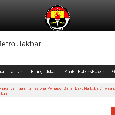
Metro Jakbar
nan Informasi
Ruang Edukasi
Kantor Polres&Polsek
G
ongkar Jaringan Internasional Pemasok Bahan Baku Narkoba, 7 Tersang
ahkan