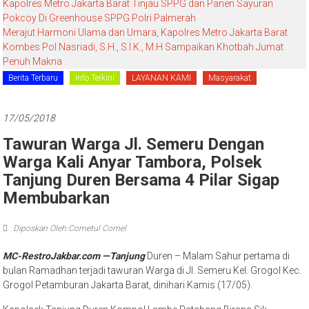
Kapolres Metro Jakarta Barat Tinjau SPPG dan Panen Sayuran
Pokcoy Di Greenhouse SPPG Polri Palmerah
Merajut Harmoni Ulama dan Umara, Kapolres Metro Jakarta Barat
Kombes Pol Nasriadi, S.H., S.I.K., M.H Sampaikan Khotbah Jumat
Penuh Makna
Berita Terbaru
Info Terkini
LAYANAN KAMI
Masyarakat
17/05/2018
Tawuran Warga Jl. Semeru Dengan
Warga Kali Anyar Tambora, Polsek
Tanjung Duren Bersama 4 Pilar Sigap
Membubarkan
Diposkan Oleh:Cometul Comel
MC-RestroJakbar.com —Tanjung
Duren – Malam Sahur pertama di
bulan Ramadhan terjadi tawuran Warga di Jl. Semeru Kel. Grogol Kec.
Grogol Petamburan Jakarta Barat, dinihari Kamis (17/05).