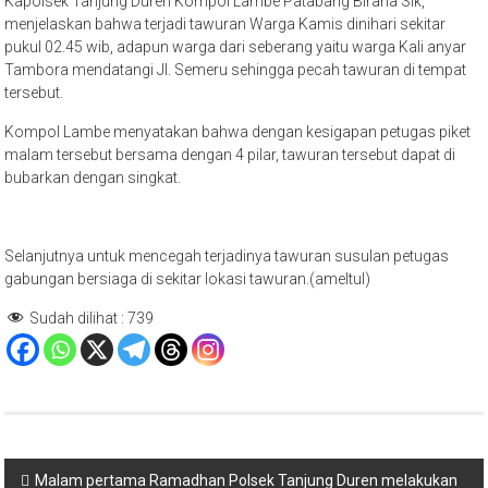
Kapolsek Tanjung Duren Kompol Lambe Patabang Birana Sik,
menjelaskan bahwa terjadi tawuran Warga Kamis dinihari sekitar
pukul 02.45 wib, adapun warga dari seberang yaitu warga Kali anyar
Tambora mendatangi Jl. Semeru sehingga pecah tawuran di tempat
tersebut.
Kompol Lambe menyatakan bahwa dengan kesigapan petugas piket
malam tersebut bersama dengan 4 pilar, tawuran tersebut dapat di
bubarkan dengan singkat.
Selanjutnya untuk mencegah terjadinya tawuran susulan petugas
gabungan bersiaga di sekitar lokasi tawuran.(ameltul)
Sudah dilihat :
739
Navigasi
Malam pertama Ramadhan Polsek Tanjung Duren melakukan