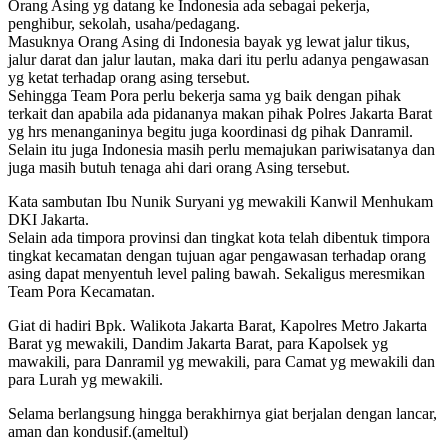
Orang Asing yg datang ke Indonesia ada sebagai pekerja,
penghibur, sekolah, usaha/pedagang.
Masuknya Orang Asing di Indonesia bayak yg lewat jalur tikus,
jalur darat dan jalur lautan, maka dari itu perlu adanya pengawasan
yg ketat terhadap orang asing tersebut.
Sehingga Team Pora perlu bekerja sama yg baik dengan pihak
terkait dan apabila ada pidananya makan pihak Polres Jakarta Barat
yg hrs menanganinya begitu juga koordinasi dg pihak Danramil.
Selain itu juga Indonesia masih perlu memajukan pariwisatanya dan
juga masih butuh tenaga ahi dari orang Asing tersebut.
Kata sambutan Ibu Nunik Suryani yg mewakili Kanwil Menhukam
DKI Jakarta.
Selain ada timpora provinsi dan tingkat kota telah dibentuk timpora
tingkat kecamatan dengan tujuan agar pengawasan terhadap orang
asing dapat menyentuh level paling bawah. Sekaligus meresmikan
Team Pora Kecamatan.
Giat di hadiri Bpk. Walikota Jakarta Barat, Kapolres Metro Jakarta
Barat yg mewakili, Dandim Jakarta Barat, para Kapolsek yg
mawakili, para Danramil yg mewakili, para Camat yg mewakili dan
para Lurah yg mewakili.
Selama berlangsung hingga berakhirnya giat berjalan dengan lancar,
aman dan kondusif.(ameltul)