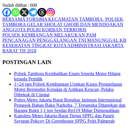
Sudah dilihat :
600
Navigasi
BERSAMA FORSIMA KECAMATAN TAMBORA, POLSEK
TAMBORA GELAR SHOLAT GHOIB DAN MENDOAKAN
pos
ANGGOTA POLRI KORBAN TERRORIS
POLSEK KEMBANGAN MELAKUKAN PAM
PENCANAGAN PENGGALANGAN TNI MANUNGGAL KB
KESEHATAN TINGKAT KOTA ADMINISTRASI JAKARTA
BARAT TH 2018
POSTINGAN LAIN
Polsek Tambora Kembalikan Enam Sepeda Motor Hilang
kepada Pemilik
1×24 jam Polsek Kembangan Ungkap Kasus Penggelapan
Motor Bermodus Kenalan di Aplikasi Kencan, Pelaku
Dibekuk di Ciputat
Polres Metro Jakarta Barat Bongkar Jaringan Internasional
Pemasok Bahan Baku Narkoba, 7 Tersangka Ditangkap dan
Barang Bukti 1,1 ton Senilai Rp119 Miliar Dimusnahkan
Kapolres Metro Jakarta Barat Tinjau SPPG dan Panen
Sayuran Pokcoy Di Greenhouse SPPG Polri Palmerah