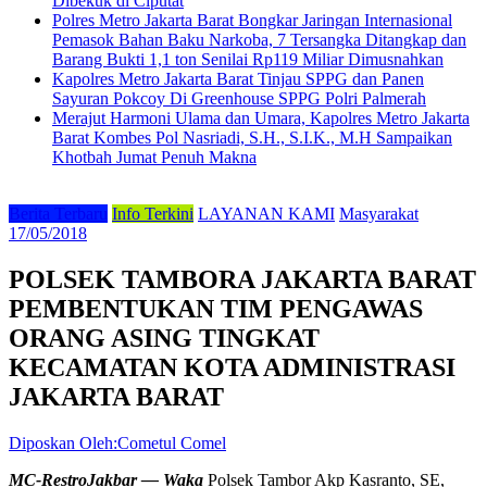
Dibekuk di Ciputat
Polres Metro Jakarta Barat Bongkar Jaringan Internasional
Pemasok Bahan Baku Narkoba, 7 Tersangka Ditangkap dan
Barang Bukti 1,1 ton Senilai Rp119 Miliar Dimusnahkan
Kapolres Metro Jakarta Barat Tinjau SPPG dan Panen
Sayuran Pokcoy Di Greenhouse SPPG Polri Palmerah
Merajut Harmoni Ulama dan Umara, Kapolres Metro Jakarta
Barat Kombes Pol Nasriadi, S.H., S.I.K., M.H Sampaikan
Khotbah Jumat Penuh Makna
Berita Terbaru
Info Terkini
LAYANAN KAMI
Masyarakat
17/05/2018
POLSEK TAMBORA JAKARTA BARAT
PEMBENTUKAN TIM PENGAWAS
ORANG ASING TINGKAT
KECAMATAN KOTA ADMINISTRASI
JAKARTA BARAT
Diposkan Oleh:Cometul Comel
MC-RestroJakbar — Waka
Polsek Tambor Akp Kasranto, SE,