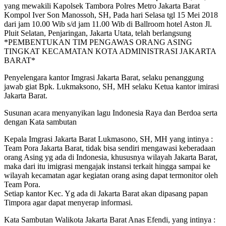
yang mewakili Kapolsek Tambora Polres Metro Jakarta Barat
Kompol Iver Son Manossoh, SH, Pada hari Selasa tgl 15 Mei 2018
dari jam 10.00 Wib s/d jam 11.00 Wib di Ballroom hotel Aston Jl.
Pluit Selatan, Penjaringan, Jakarta Utata, telah berlangsung
*PEMBENTUKAN TIM PENGAWAS ORANG ASING
TINGKAT KECAMATAN KOTA ADMINISTRASI JAKARTA
BARAT*
Penyelengara kantor Imgrasi Jakarta Barat, selaku penanggung
jawab giat Bpk. Lukmaksono, SH, MH selaku Ketua kantor imirasi
Jakarta Barat.
Susunan acara menyanyikan lagu Indonesia Raya dan Berdoa serta
dengan Kata sambutan
Kepala Imgrasi Jakarta Barat Lukmasono, SH, MH yang intinya :
Team Pora Jakarta Barat, tidak bisa sendiri mengawasi keberadaan
orang Asing yg ada di Indonesia, khususnya wilayah Jakarta Barat,
maka dari itu imigrasi mengajak instansi terkait hingga sampai ke
wilayah kecamatan agar kegiatan orang asing dapat termonitor oleh
Team Pora.
Setiap kantor Kec. Yg ada di Jakarta Barat akan dipasang papan
Timpora agar dapat menyerap informasi.
Kata Sambutan Walikota Jakarta Barat Anas Efendi, yang intinya :