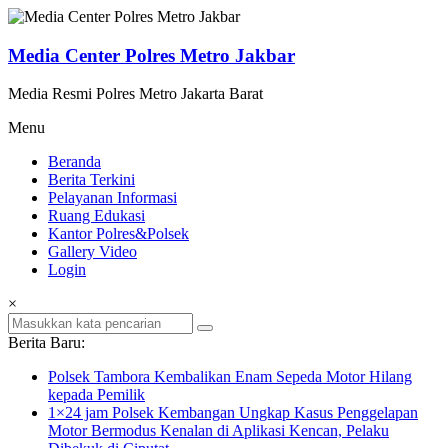
Lompat
ke
konten
Media Center Polres Metro Jakbar
Media Resmi Polres Metro Jakarta Barat
Menu
Beranda
Berita Terkini
Pelayanan Informasi
Ruang Edukasi
Kantor Polres&Polsek
Gallery Video
Login
×
Berita Baru:
Polsek Tambora Kembalikan Enam Sepeda Motor Hilang
kepada Pemilik
1×24 jam Polsek Kembangan Ungkap Kasus Penggelapan
Motor Bermodus Kenalan di Aplikasi Kencan, Pelaku