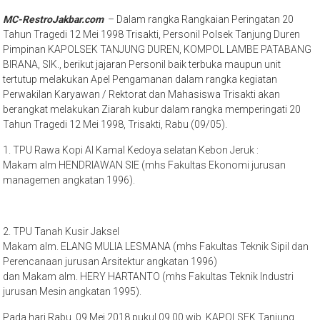
MC-RestroJakbar.com
– Dalam rangka Rangkaian Peringatan 20
Tahun Tragedi 12 Mei 1998 Trisakti, Personil Polsek Tanjung Duren
Pimpinan KAPOLSEK TANJUNG DUREN, KOMPOL LAMBE PATABANG
BIRANA, SIK., berikut jajaran Personil baik terbuka maupun unit
tertutup melakukan Apel Pengamanan dalam rangka kegiatan
Perwakilan Karyawan / Rektorat dan Mahasiswa Trisakti akan
berangkat melakukan Ziarah kubur dalam rangka memperingati 20
Tahun Tragedi 12 Mei 1998, Trisakti, Rabu (09/05).
1. TPU Rawa Kopi Al Kamal Kedoya selatan Kebon Jeruk :
Makam alm HENDRIAWAN SIE (mhs Fakultas Ekonomi jurusan
managemen angkatan 1996).
2. TPU Tanah Kusir Jaksel
Makam alm. ELANG MULIA LESMANA (mhs Fakultas Teknik Sipil dan
Perencanaan jurusan Arsitektur angkatan 1996)
dan Makam alm. HERY HARTANTO (mhs Fakultas Teknik Industri
jurusan Mesin angkatan 1995).
Pada hari Rabu, 09 Mei 2018 pukul 09.00 wib, KAPOLSEK Tanjung