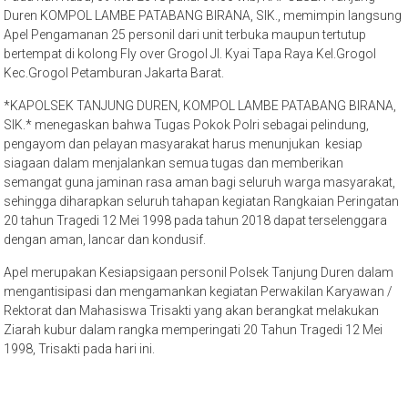
Duren KOMPOL LAMBE PATABANG BIRANA, SIK., memimpin langsung
Apel Pengamanan 25 personil dari unit terbuka maupun tertutup
bertempat di kolong Fly over Grogol Jl. Kyai Tapa Raya Kel.Grogol
Kec.Grogol Petamburan Jakarta Barat.
*KAPOLSEK TANJUNG DUREN, KOMPOL LAMBE PATABANG BIRANA,
SIK.* menegaskan bahwa Tugas Pokok Polri sebagai pelindung,
pengayom dan pelayan masyarakat harus menunjukan kesiap
siagaan dalam menjalankan semua tugas dan memberikan
semangat guna jaminan rasa aman bagi seluruh warga masyarakat,
sehingga diharapkan seluruh tahapan kegiatan Rangkaian Peringatan
20 tahun Tragedi 12 Mei 1998 pada tahun 2018 dapat terselenggara
dengan aman, lancar dan kondusif.
Apel merupakan Kesiapsigaan personil Polsek Tanjung Duren dalam
mengantisipasi dan mengamankan kegiatan Perwakilan Karyawan /
Rektorat dan Mahasiswa Trisakti yang akan berangkat melakukan
Ziarah kubur dalam rangka memperingati 20 Tahun Tragedi 12 Mei
1998, Trisakti pada hari ini.