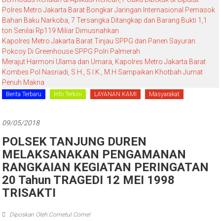
Polres Metro Jakarta Barat Bongkar Jaringan Internasional Pemasok
Bahan Baku Narkoba, 7 Tersangka Ditangkap dan Barang Bukti 1,1
ton Senilai Rp119 Miliar Dimusnahkan
Kapolres Metro Jakarta Barat Tinjau SPPG dan Panen Sayuran
Pokcoy Di Greenhouse SPPG Polri Palmerah
Merajut Harmoni Ulama dan Umara, Kapolres Metro Jakarta Barat
Kombes Pol Nasriadi, S.H., S.I.K., M.H Sampaikan Khotbah Jumat
Penuh Makna
Berita Terbaru
Info Terkini
LAYANAN KAMI
Masyarakat
09/05/2018
POLSEK TANJUNG DUREN
MELAKSANAKAN PENGAMANAN
RANGKAIAN KEGIATAN PERINGATAN
20 Tahun TRAGEDI 12 MEI 1998
TRISAKTI
Diposkan Oleh:Cometul Comel