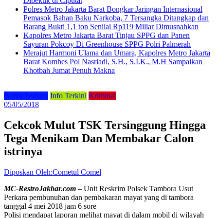
Dibekuk di Ciputat
Polres Metro Jakarta Barat Bongkar Jaringan Internasional
Pemasok Bahan Baku Narkoba, 7 Tersangka Ditangkap dan
Barang Bukti 1,1 ton Senilai Rp119 Miliar Dimusnahkan
Kapolres Metro Jakarta Barat Tinjau SPPG dan Panen
Sayuran Pokcoy Di Greenhouse SPPG Polri Palmerah
Merajut Harmoni Ulama dan Umara, Kapolres Metro Jakarta
Barat Kombes Pol Nasriadi, S.H., S.I.K., M.H Sampaikan
Khotbah Jumat Penuh Makna
Berita Terbaru
Info Terkini
Kriminal
05/05/2018
Cekcok Mulut TSK Tersinggung Hingga
Tega Menikam Dan Membakar Calon
istrinya
Diposkan Oleh:Cometul Comel
MC-RestroJakbar.com
– Unit Reskrim Polsek Tambora Usut
Perkara pembunuhan dan pembakaran mayat yang di tambora
tanggal 4 mei 2018 jam 6 sore
Polisi mendapat laporan melihat mayat di dalam mobil di wilayah