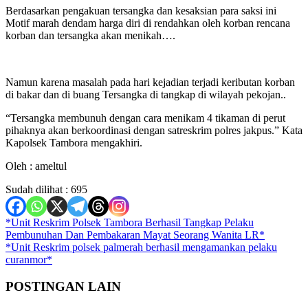
Berdasarkan pengakuan tersangka dan kesaksian para saksi ini
Motif marah dendam harga diri di rendahkan oleh korban rencana
korban dan tersangka akan menikah….
Namun karena masalah pada hari kejadian terjadi keributan korban
di bakar dan di buang Tersangka di tangkap di wilayah pekojan..
“Tersangka membunuh dengan cara menikam 4 tikaman di perut
pihaknya akan berkoordinasi dengan satreskrim polres jakpus.” Kata
Kapolsek Tambora mengakhiri.
Oleh : ameltul
Sudah dilihat :
695
Navigasi
*Unit Reskrim Polsek Tambora Berhasil Tangkap Pelaku
Pembunuhan Dan Pembakaran Mayat Seorang Wanita LR*
pos
*Unit Reskrim polsek palmerah berhasil mengamankan pelaku
curanmor*
POSTINGAN LAIN