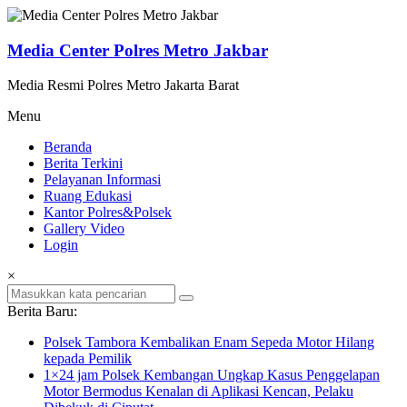
Lompat
ke
konten
Media Center Polres Metro Jakbar
Media Resmi Polres Metro Jakarta Barat
Menu
Beranda
Berita Terkini
Pelayanan Informasi
Ruang Edukasi
Kantor Polres&Polsek
Gallery Video
Login
×
Berita Baru:
Polsek Tambora Kembalikan Enam Sepeda Motor Hilang
kepada Pemilik
1×24 jam Polsek Kembangan Ungkap Kasus Penggelapan
Motor Bermodus Kenalan di Aplikasi Kencan, Pelaku