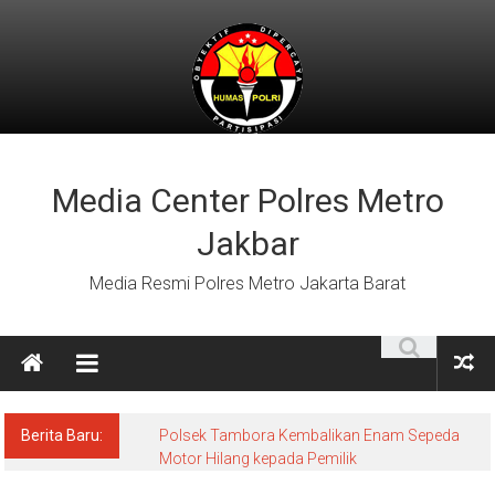
Lompat
ke
konten
Media Center Polres Metro
Jakbar
Media Resmi Polres Metro Jakarta Barat
Berita Baru:
Polsek Tambora Kembalikan Enam Sepeda
Motor Hilang kepada Pemilik