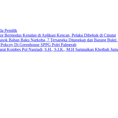
da Pemilik
 Bermodus Kenalan di Aplikasi Kencan, Pelaku Dibekuk di Ciputat
emasok Bahan Baku Narkoba, 7 Tersangka Ditangkap dan Barang Bukti 
n Pokcoy Di Greenhouse SPPG Polri Palmerah
arat Kombes Pol Nasriadi, S.H., S.I.K., M.H Sampaikan Khotbah Ju