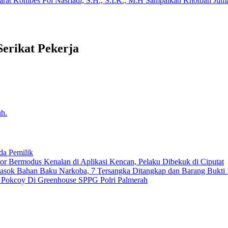
arat Kombes Pol Nasriadi, S.H., S.I.K., M.H Sampaikan Khotbah Ju
Serikat Pekerja
uh.
da Pemilik
 Bermodus Kenalan di Aplikasi Kencan, Pelaku Dibekuk di Ciputat
emasok Bahan Baku Narkoba, 7 Tersangka Ditangkap dan Barang Bukti 
n Pokcoy Di Greenhouse SPPG Polri Palmerah