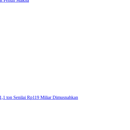
mat Penuh Makna
1,1 ton Senilai Rp119 Miliar Dimusnahkan