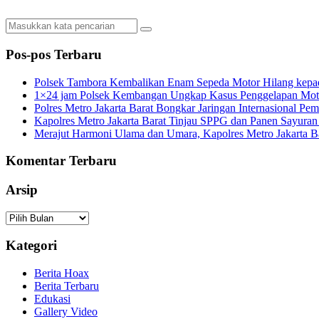
Pos-pos Terbaru
Polsek Tambora Kembalikan Enam Sepeda Motor Hilang kepa
1×24 jam Polsek Kembangan Ungkap Kasus Penggelapan Motor
Polres Metro Jakarta Barat Bongkar Jaringan Internasional P
Kapolres Metro Jakarta Barat Tinjau SPPG dan Panen Sayura
Merajut Harmoni Ulama dan Umara, Kapolres Metro Jakarta B
Komentar Terbaru
Arsip
Arsip
Kategori
Berita Hoax
Berita Terbaru
Edukasi
Gallery Video