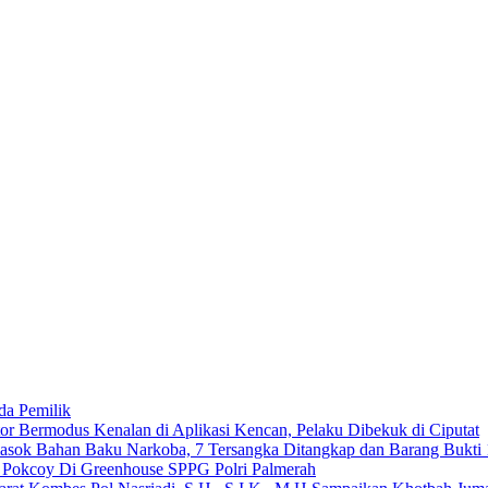
da Pemilik
 Bermodus Kenalan di Aplikasi Kencan, Pelaku Dibekuk di Ciputat
emasok Bahan Baku Narkoba, 7 Tersangka Ditangkap dan Barang Bukti 
n Pokcoy Di Greenhouse SPPG Polri Palmerah