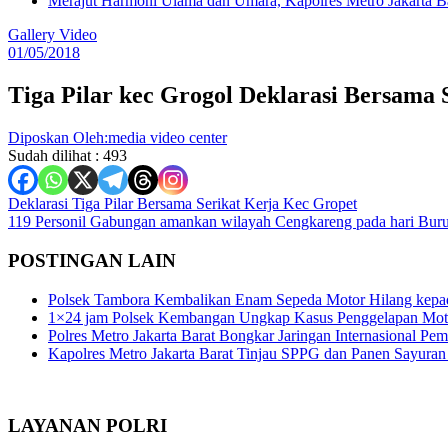
Merajut Harmoni Ulama dan Umara, Kapolres Metro Jakarta B
Gallery Video
01/05/2018
Tiga Pilar kec Grogol Deklarasi Bersama 
Diposkan Oleh:media video center
Sudah dilihat :
493
Navigasi
Deklarasi Tiga Pilar Bersama Serikat Kerja Kec Gropet
119 Personil Gabungan amankan wilayah Cengkareng pada hari Bur
pos
POSTINGAN LAIN
Polsek Tambora Kembalikan Enam Sepeda Motor Hilang kepa
1×24 jam Polsek Kembangan Ungkap Kasus Penggelapan Motor
Polres Metro Jakarta Barat Bongkar Jaringan Internasional P
Kapolres Metro Jakarta Barat Tinjau SPPG dan Panen Sayura
LAYANAN POLRI