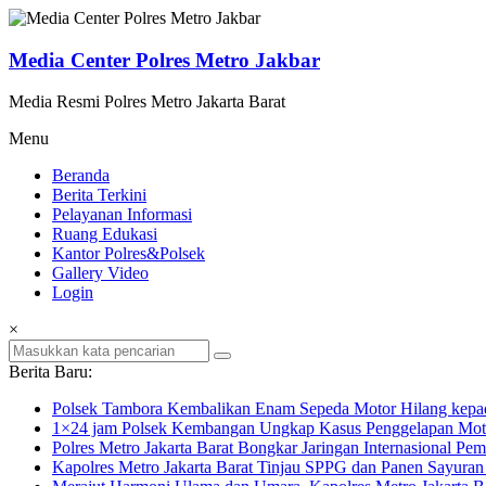
Lompat
ke
konten
Media Center Polres Metro Jakbar
Media Resmi Polres Metro Jakarta Barat
Menu
Beranda
Berita Terkini
Pelayanan Informasi
Ruang Edukasi
Kantor Polres&Polsek
Gallery Video
Login
×
Berita Baru:
Polsek Tambora Kembalikan Enam Sepeda Motor Hilang kepa
1×24 jam Polsek Kembangan Ungkap Kasus Penggelapan Motor
Polres Metro Jakarta Barat Bongkar Jaringan Internasional P
Kapolres Metro Jakarta Barat Tinjau SPPG dan Panen Sayura