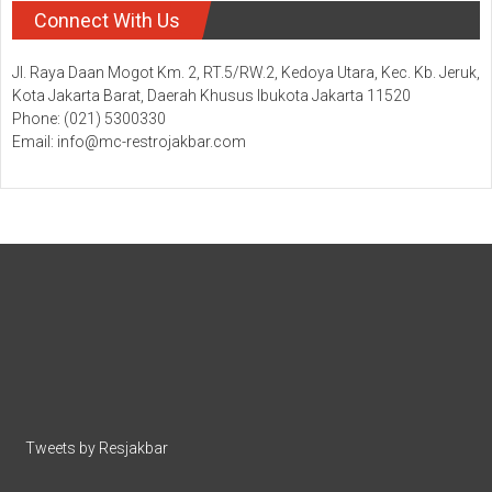
Connect With Us
Jl. Raya Daan Mogot Km. 2, RT.5/RW.2, Kedoya Utara, Kec. Kb. Jeruk,
Kota Jakarta Barat, Daerah Khusus Ibukota Jakarta 11520
Phone: (021) 5300330
Email: info@mc-restrojakbar.com
Tweets by Resjakbar