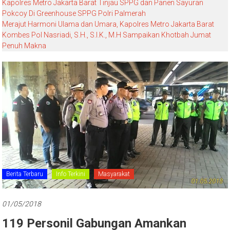
Kapolres Metro Jakarta Barat Tinjau SPPG dan Panen Sayuran
Pokcoy Di Greenhouse SPPG Polri Palmerah
Merajut Harmoni Ulama dan Umara, Kapolres Metro Jakarta Barat
Kombes Pol Nasriadi, S.H., S.I.K., M.H Sampaikan Khotbah Jumat
Penuh Makna
Berita Terbaru
Info Terkini
Masyarakat
01/05/2018
119 Personil Gabungan Amankan