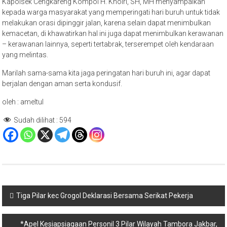
Kapolsek Cengkareng Kompol H. Khoiri, SH, MH menyampaikan
kepada warga masyarakat yang memperingati hari buruh untuk tidak
melakukan orasi dipinggir jalan, karena selain dapat menimbulkan
kemacetan, di khawatirkan hal ini juga dapat menimbulkan kerawanan
– kerawanan lainnya, seperti tertabrak, terserempet oleh kendaraan
yang melintas.
Marilah sama-sama kita jaga peringatan hari buruh ini, agar dapat
berjalan dengan aman serta kondusif.
oleh : ameltul
Sudah dilihat :
594
Navigasi
Tiga Pilar kec Grogol Deklarasi Bersama Serikat Pekerja
pos
*Apel Kesiapsiagaan Personil 3 Pilar Wilayah Tambora Jakbar,