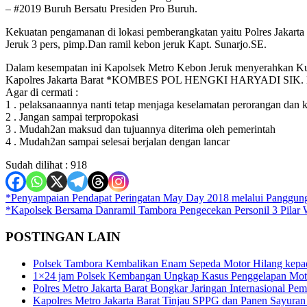
– #2019 Buruh Bersatu Presiden Pro Buruh.
Kekuatan pengamanan di lokasi pemberangkatan yaitu Polres Jakar
Jeruk 3 pers, pimp.Dan ramil kebon jeruk Kapt. Sunarjo.SE.
Dalam kesempatan ini Kapolsek Metro Kebon Jeruk menyerahkan Ku
Kapolres Jakarta Barat *KOMBES POL HENGKI HARYADI SIK.
Agar di cermati :
1 . pelaksanaannya nanti tetap menjaga keselamatan perorangan dan
2 . Jangan sampai terpropokasi
3 . Mudah2an maksud dan tujuannya diterima oleh pemerintah
4 . Mudah2an sampai selesai berjalan dengan lancar
Sudah dilihat :
918
Navigasi
*Penyampaian Pendapat Peringatan May Day 2018 melalui Panggun
*Kapolsek Bersama Danramil Tambora Pengecekan Personil 3 Pilar
pos
POSTINGAN LAIN
Polsek Tambora Kembalikan Enam Sepeda Motor Hilang kepa
1×24 jam Polsek Kembangan Ungkap Kasus Penggelapan Motor
Polres Metro Jakarta Barat Bongkar Jaringan Internasional P
Kapolres Metro Jakarta Barat Tinjau SPPG dan Panen Sayura