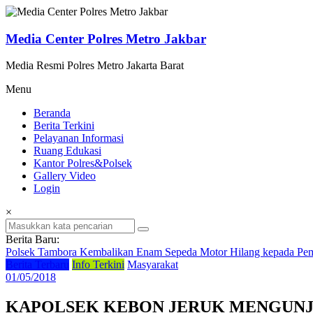
Lompat
ke
konten
Media Center Polres Metro Jakbar
Media Resmi Polres Metro Jakarta Barat
Menu
Beranda
Berita Terkini
Pelayanan Informasi
Ruang Edukasi
Kantor Polres&Polsek
Gallery Video
Login
×
Berita Baru:
Polsek Tambora Kembalikan Enam Sepeda Motor Hilang kepada Pem
Berita Terbaru
Info Terkini
Masyarakat
01/05/2018
KAPOLSEK KEBON JERUK MENGUNJU