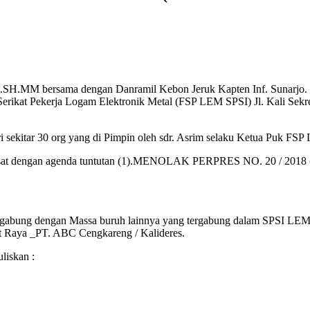
H.MM bersama dengan Danramil Kebon Jeruk Kapten Inf. Sunarjo. S
Serikat Pekerja Logam Elektronik Metal (FSP LEM SPSI) Jl. Kali Sekr
ri sekitar 30 org yang di Pimpin oleh sdr. Asrim selaku Ketua Puk 
a Pusat dengan agenda tuntutan (1).MENOLAK PERPRES NO. 20 / 2
bung dengan Massa buruh lainnya yang tergabung dalam SPSI LEM Ja
got Raya _PT. ABC Cengkareng / Kalideres.
liskan :