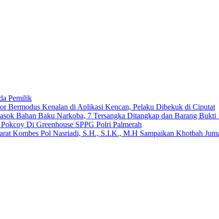
da Pemilik
 Bermodus Kenalan di Aplikasi Kencan, Pelaku Dibekuk di Ciputat
emasok Bahan Baku Narkoba, 7 Tersangka Ditangkap dan Barang Bukti 
n Pokcoy Di Greenhouse SPPG Polri Palmerah
arat Kombes Pol Nasriadi, S.H., S.I.K., M.H Sampaikan Khotbah Ju