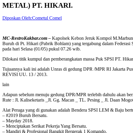
METAL) PT. HIKARI.
Diposkan Oleh:Cometul Comel
MC-RestroKakbar.com –
Kapolsek Kebon Jeruk Kompol M.Marbun.S
Buruh di Pt. Hikari (Pabrik Bohlam) yang tergabung dalam Federasi 
pada hari Selasa (01/05) pukul 07.26 wib.
Dilokasi titik kumpul dan pemberangkatan massa Puk SPSI PT. Hika
Tujuannya kali ini adalah Unras di gedung DPR /MPR RI Jakart
REVISI UU. 13 / 2013.
lain
Adapun sebelum menuju gedung DPR/MPR terlebih dahulu akan berga
Rute : Jl. Kaliseketaris _Jl. Gg. Macan _ TL. Pesing _ Jl. Daan Mo
Alat Peraga yang di gunakan adalah Bendera SPSI LEM & Baju bertu
– #2019 Buruh Bersatu.
– Mayday 2018.
– Menciptakan Serikat Pekerja Yang Bersatu.
– Mandiri & Profesional Bangkit Bergerak 1 Komando.