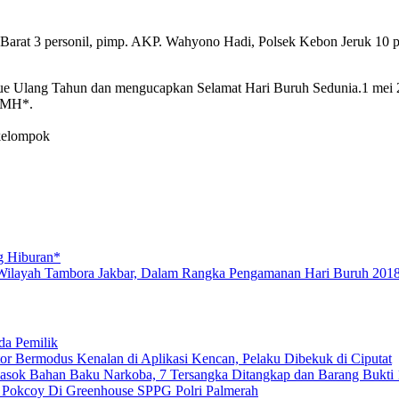
ta Barat 3 personil, pimp. AKP. Wahyono Hadi, Polsek Kebon Jeruk 
e Ulang Tahun dan mengucapkan Selamat Hari Buruh Sedunia.1 mei 
 MH*.
 kelompok
g Hiburan*
 Wilayah Tambora Jakbar, Dalam Rangka Pengamanan Hari Buruh 2018
da Pemilik
 Bermodus Kenalan di Aplikasi Kencan, Pelaku Dibekuk di Ciputat
emasok Bahan Baku Narkoba, 7 Tersangka Ditangkap dan Barang Bukti 
n Pokcoy Di Greenhouse SPPG Polri Palmerah