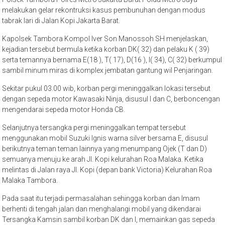
melakukan gelar rekontruksi kasus pembunuhan dengan modus
tabrak lari di Jalan Kopi Jakarta Barat.
Kapolsek Tambora Kompol Iver Son Manossoh SH menjelaskan,
kejadian tersebut bermula ketika korban DK( 32) dan pelaku K ( 39)
serta temannya bernama E(18 ), T( 17), D(16 ), I( 34), C( 32) berkumpul
sambil minum miras di komplex jembatan gantung wil Penjaringan.
Sekitar pukul 03.00 wib, korban pergi meninggalkan lokasi tersebut
dengan sepeda motor Kawasaki Ninja, disusul I dan C, berboncengan
mengendarai sepeda motor Honda CB.
Selanjutnya tersangka pergi meninggalkan tempat tersebut
menggunakan mobil Suzuki Ignis warna silver bersama E, disusul
berikutnya teman teman lainnya yang menumpang Ojek (T dan D)
semuanya menuju ke arah Jl. Kopi kelurahan Roa Malaka. Ketika
melintas di Jalan raya Jl. Kopi (depan bank Victoria) Kelurahan Roa
Malaka Tambora.
Pada saat itu terjadi permasalahan sehingga korban dan Imam
berhenti di tengah jalan dan menghalangi mobil yang dikendarai
Tersangka Kamsin sambil korban DK dan I, memainkan gas sepeda