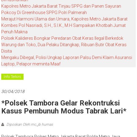
Kapolres Metro Jakarta Barat Tinjau SPPG dan Panen Sayuran
Pokcoy Di Greenhouse SPPG Polri Palmerah
Merajut Harmoni Ulama dan Umara, Kapolres Metro Jakarta Barat
Kombes Pol Nasriadi, S.H., S.I.K., M.H Sampaikan Khotbah Jumat
Penuh Makna
Polsek Kalideres Bongkar Peredaran Obat Keras Ilegal Berkedok
Warung dan Toko, Dua Pelaku Ditangkap, Ribuan Butir Obat Keras
Disita
Mengaku Dibegal, Polisi Ungkap Laporan Palsu Demi Klaim Asuransi
Laptop, Pelapor meminta Maaf
Info Terkini
30/04/2018
*Polsek Tambora Gelar Rekontruksi
Kasus Pembunuh Modus Tabrak Lari*
Diposkan Oleh:mc_jb humas
Polsek Tambora Polres Metro Jakarta Barat Polda Metro Jaya