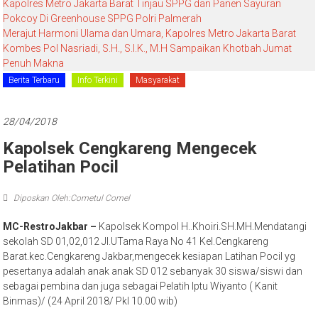
Kapolres Metro Jakarta Barat Tinjau SPPG dan Panen Sayuran
Pokcoy Di Greenhouse SPPG Polri Palmerah
Merajut Harmoni Ulama dan Umara, Kapolres Metro Jakarta Barat
Kombes Pol Nasriadi, S.H., S.I.K., M.H Sampaikan Khotbah Jumat
Penuh Makna
Berita Terbaru
Info Terkini
Masyarakat
28/04/2018
Kapolsek Cengkareng Mengecek
Pelatihan Pocil
Diposkan Oleh:Cometul Comel
MC-RestroJakbar –
Kapolsek Kompol H..Khoiri.SH.MH.Mendatangi
sekolah SD 01,02,012 Jl.UTama Raya No 41 Kel.Cengkareng
Barat.kec.Cengkareng Jakbar,mengecek kesiapan Latihan Pocil yg
pesertanya adalah anak anak SD 012 sebanyak 30 siswa/siswi dan
sebagai pembina dan juga sebagai Pelatih Iptu Wiyanto ( Kanit
Binmas)/ (24 April 2018/ Pkl 10.00 wib)