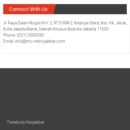
Connect With Us
Jl. Raya Daan Mogot Km. 2, RT.5/RW.2, Kedoya Utara, Kec. Kb. Jeruk,
Kota Jakarta Barat, Daerah Khusus Ibukota Jakarta 11520
Phone: (021) 5300330
Email: info@mc-restrojakbar.com
Tweets by Resjakbar