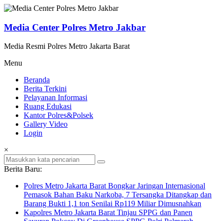
Lompat
ke
konten
Media Center Polres Metro Jakbar
Media Resmi Polres Metro Jakarta Barat
Menu
Beranda
Berita Terkini
Pelayanan Informasi
Ruang Edukasi
Kantor Polres&Polsek
Gallery Video
Login
×
Berita Baru:
Polres Metro Jakarta Barat Bongkar Jaringan Internasional
Pemasok Bahan Baku Narkoba, 7 Tersangka Ditangkap dan
Barang Bukti 1,1 ton Senilai Rp119 Miliar Dimusnahkan
Kapolres Metro Jakarta Barat Tinjau SPPG dan Panen