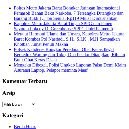
Polres Metro Jakarta Barat Bongkar Jaringan Internasional
Pemasok Bahan Baku Narkoba, 7 Tersangka Ditangkap dan
Barang Bukti 1,1 ton Senilai Rp119 Miliar Dimusnahkan
Kapolres Metro Jakarta Barat Tinjau SPPG dan Panen
Sayuran Pokcoy Di Greenhouse SPPG Polri Palmerah
Merajut Harmoni Ulama dan Umara, Kapolres Metro Jakarta
Barat Kombes Pol Nasriadi, S.H., S.I.K., M.H Sampaikan
Khotbah Jumat Penuh Makna
Polsek Kalideres Bongkar Peredaran Obat Keras Ilegal
Berkedok Warung dan Toko, Dua Pelaku Ditangkap, Ribuan
Butir Obat Keras Disita
Mengaku Dibegal, Polisi Ungkap Laporan Palsu Demi Klaim
Asuransi Laptop, Pelapor meminta Maaf
Komentar Terbaru
Arsip
Arsip
Kategori
Berita Hoax