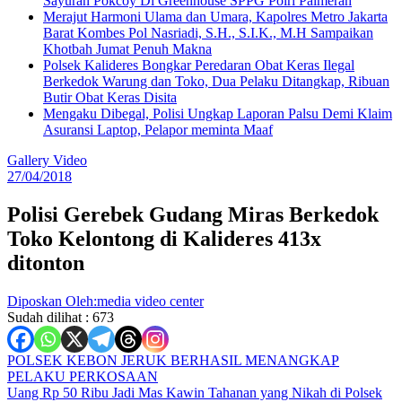
Sayuran Pokcoy Di Greenhouse SPPG Polri Palmerah
Merajut Harmoni Ulama dan Umara, Kapolres Metro Jakarta
Barat Kombes Pol Nasriadi, S.H., S.I.K., M.H Sampaikan
Khotbah Jumat Penuh Makna
Polsek Kalideres Bongkar Peredaran Obat Keras Ilegal
Berkedok Warung dan Toko, Dua Pelaku Ditangkap, Ribuan
Butir Obat Keras Disita
Mengaku Dibegal, Polisi Ungkap Laporan Palsu Demi Klaim
Asuransi Laptop, Pelapor meminta Maaf
Gallery Video
27/04/2018
Polisi Gerebek Gudang Miras Berkedok
Toko Kelontong di Kalideres 413x
ditonton
Diposkan Oleh:media video center
Sudah dilihat :
673
Navigasi
POLSEK KEBON JERUK BERHASIL MENANGKAP
PELAKU PERKOSAAN
pos
Uang Rp 50 Ribu Jadi Mas Kawin Tahanan yang Nikah di Polsek