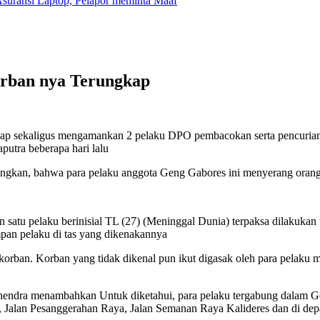
suransi Laptop, Pelapor meminta Maaf
rban nya Terungkap
ngkap sekaligus mengamankan 2 pelaku DPO pembacokan serta pencuri
utra beberapa hari lalu
angkan, bahwa para pelaku anggota Geng Gabores ini menyerang orang
 satu pelaku berinisial TL (27) (Meninggal Dunia) terpaksa dilakukan 
pan pelaku di tas yang dikenakannya
orban. Korban yang tidak dikenal pun ikut digasak oleh para pelaku
Mahendra menambahkan Untuk diketahui, para pelaku tergabung dalam 
 Jalan Pesanggerahan Raya, Jalan Semanan Raya Kalideres dan di dep