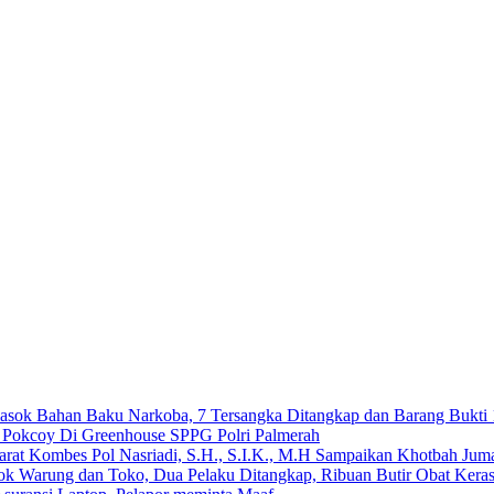
emasok Bahan Baku Narkoba, 7 Tersangka Ditangkap dan Barang Bukti 
n Pokcoy Di Greenhouse SPPG Polri Palmerah
arat Kombes Pol Nasriadi, S.H., S.I.K., M.H Sampaikan Khotbah Ju
dok Warung dan Toko, Dua Pelaku Ditangkap, Ribuan Butir Obat Keras