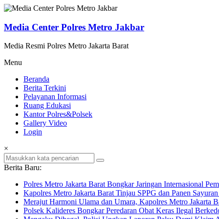
Lompat
ke
konten
Media Center Polres Metro Jakbar
Media Resmi Polres Metro Jakarta Barat
Menu
Beranda
Berita Terkini
Pelayanan Informasi
Ruang Edukasi
Kantor Polres&Polsek
Gallery Video
Login
×
Berita Baru:
Polres Metro Jakarta Barat Bongkar Jaringan Internasional P
Kapolres Metro Jakarta Barat Tinjau SPPG dan Panen Sayura
Merajut Harmoni Ulama dan Umara, Kapolres Metro Jakarta B
Polsek Kalideres Bongkar Peredaran Obat Keras Ilegal Berke