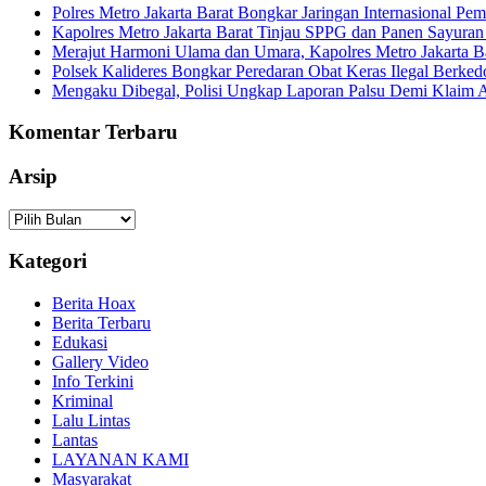
Polres Metro Jakarta Barat Bongkar Jaringan Internasional P
Kapolres Metro Jakarta Barat Tinjau SPPG dan Panen Sayura
Merajut Harmoni Ulama dan Umara, Kapolres Metro Jakarta B
Polsek Kalideres Bongkar Peredaran Obat Keras Ilegal Berke
Mengaku Dibegal, Polisi Ungkap Laporan Palsu Demi Klaim A
Komentar Terbaru
Arsip
Arsip
Kategori
Berita Hoax
Berita Terbaru
Edukasi
Gallery Video
Info Terkini
Kriminal
Lalu Lintas
Lantas
LAYANAN KAMI
Masyarakat