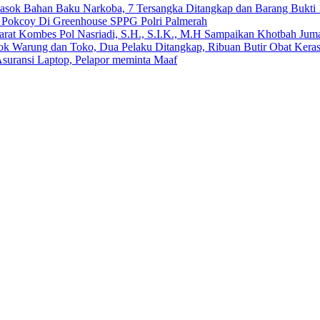
emasok Bahan Baku Narkoba, 7 Tersangka Ditangkap dan Barang Bukti 
n Pokcoy Di Greenhouse SPPG Polri Palmerah
arat Kombes Pol Nasriadi, S.H., S.I.K., M.H Sampaikan Khotbah Ju
dok Warung dan Toko, Dua Pelaku Ditangkap, Ribuan Butir Obat Keras
suransi Laptop, Pelapor meminta Maaf