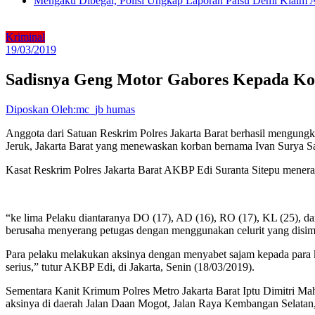
Mengaku Dibegal, Polisi Ungkap Laporan Palsu Demi Klaim A
Kriminal
19/03/2019
Sadisnya Geng Motor Gabores Kepada Ko
Diposkan Oleh:mc_jb humas
Anggota dari Satuan Reskrim Polres Jakarta Barat berhasil mengu
Jeruk, Jakarta Barat yang menewaskan korban bernama Ivan Surya Sap
Kasat Reskrim Polres Jakarta Barat AKBP Edi Suranta Sitepu mener
“ke lima Pelaku diantaranya DO (17), AD (16), RO (17), KL (25), dan
berusaha menyerang petugas dengan menggunakan celurit yang disim
Para pelaku melakukan aksinya dengan menyabet sajam kepada para k
serius,” tutur AKBP Edi, di Jakarta, Senin (18/03/2019).
Sementara Kanit Krimum Polres Metro Jakarta Barat Iptu Dimitri 
aksinya di daerah Jalan Daan Mogot, Jalan Raya Kembangan Selatan,