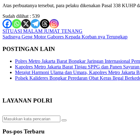
Atas perbuatanya tersebut, para pelaku dikenakan Pasal 338 KUHP d
Sudah dilihat :
539
Navigasi
SITUASI MALAM JUMAT TENANG
Sadisnya Geng Motor Gabores Kepada Korban nya Terungkap
pos
POSTINGAN LAIN
Polres Metro Jakarta Barat Bongkar Jaringan Internasional P
Kapolres Metro Jakarta Barat Tinjau SPPG dan Panen Sayura
Merajut Harmoni Ulama dan Umara, Kapolres Metro Jakarta B
Polsek Kalideres Bongkar Peredaran Obat Keras Ilegal Berke
LAYANAN POLRI
Pos-pos Terbaru