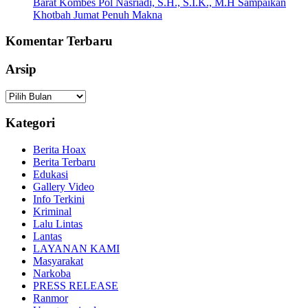
Barat Kombes Pol Nasriadi, S.H., S.I.K., M.H Sampaikan
Khotbah Jumat Penuh Makna
Komentar Terbaru
Arsip
Arsip
Kategori
Berita Hoax
Berita Terbaru
Edukasi
Gallery Video
Info Terkini
Kriminal
Lalu Lintas
Lantas
LAYANAN KAMI
Masyarakat
Narkoba
PRESS RELEASE
Ranmor