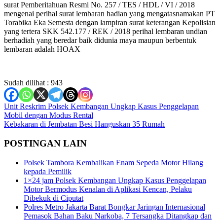
surat Pemberitahuan Resmi No. 257 / TES / HDL / VI / 2018
mengenai perihal surat lembaran hadian yang mengatasnamakan PT
Torabika Eka Semesta dengan lampiran surat keterangan Kepolisian
yang tertera SKK 542.177 / REK / 2018 perihal lembaran undian
berhadiah yang beredar baik didunia maya maupun berbentuk
lembaran adalah HOAX
Sudah dilihat :
943
Navigasi
Unit Reskrim Polsek Kembangan Ungkap Kasus Penggelapan
Mobil dengan Modus Rental
pos
Kebakaran di Jembatan Besi Hanguskan 35 Rumah
POSTINGAN LAIN
Polsek Tambora Kembalikan Enam Sepeda Motor Hilang
kepada Pemilik
1×24 jam Polsek Kembangan Ungkap Kasus Penggelapan
Motor Bermodus Kenalan di Aplikasi Kencan, Pelaku
Dibekuk di Ciputat
Polres Metro Jakarta Barat Bongkar Jaringan Internasional
Pemasok Bahan Baku Narkoba, 7 Tersangka Ditangkap dan