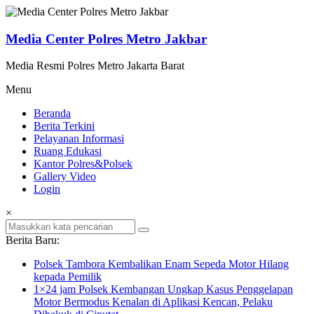
Lompat
ke
konten
Media Center Polres Metro Jakbar
Media Resmi Polres Metro Jakarta Barat
Menu
Beranda
Berita Terkini
Pelayanan Informasi
Ruang Edukasi
Kantor Polres&Polsek
Gallery Video
Login
×
Berita Baru:
Polsek Tambora Kembalikan Enam Sepeda Motor Hilang
kepada Pemilik
1×24 jam Polsek Kembangan Ungkap Kasus Penggelapan
Motor Bermodus Kenalan di Aplikasi Kencan, Pelaku