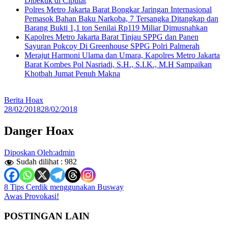
Dibekuk di Ciputat
Polres Metro Jakarta Barat Bongkar Jaringan Internasional
Pemasok Bahan Baku Narkoba, 7 Tersangka Ditangkap dan
Barang Bukti 1,1 ton Senilai Rp119 Miliar Dimusnahkan
Kapolres Metro Jakarta Barat Tinjau SPPG dan Panen
Sayuran Pokcoy Di Greenhouse SPPG Polri Palmerah
Merajut Harmoni Ulama dan Umara, Kapolres Metro Jakarta
Barat Kombes Pol Nasriadi, S.H., S.I.K., M.H Sampaikan
Khotbah Jumat Penuh Makna
Berita Hoax
28/02/2018
28/02/2018
Danger Hoax
Diposkan Oleh:admin
Sudah dilihat :
982
Navigasi
8 Tips Cerdik menggunakan Busway
Awas Provokasi!
pos
POSTINGAN LAIN