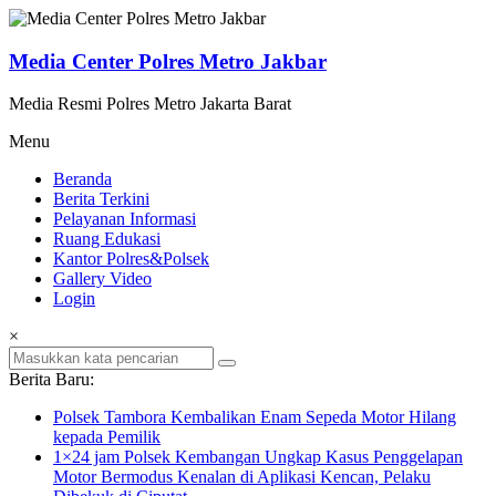
Lompat
ke
konten
Media Center Polres Metro Jakbar
Media Resmi Polres Metro Jakarta Barat
Menu
Beranda
Berita Terkini
Pelayanan Informasi
Ruang Edukasi
Kantor Polres&Polsek
Gallery Video
Login
×
Berita Baru:
Polsek Tambora Kembalikan Enam Sepeda Motor Hilang
kepada Pemilik
1×24 jam Polsek Kembangan Ungkap Kasus Penggelapan
Motor Bermodus Kenalan di Aplikasi Kencan, Pelaku