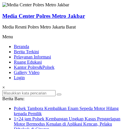
Lompat
ke
konten
Media Center Polres Metro Jakbar
Media Resmi Polres Metro Jakarta Barat
Menu
Beranda
Berita Terkini
Pelayanan Informasi
Ruang Edukasi
Kantor Polres&Polsek
Gallery Video
Login
×
Berita Baru:
Polsek Tambora Kembalikan Enam Sepeda Motor Hilang
kepada Pemilik
1×24 jam Polsek Kembangan Ungkap Kasus Penggelapan
Motor Bermodus Kenalan di Aplikasi Kencan, Pelaku