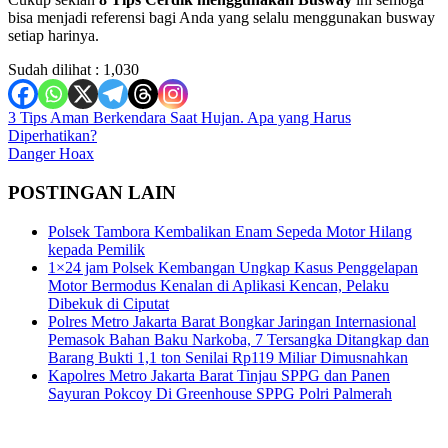
bisa menjadi referensi bagi Anda yang selalu menggunakan busway
setiap harinya.
Sudah dilihat :
1,030
Navigasi
3 Tips Aman Berkendara Saat Hujan. Apa yang Harus
Diperhatikan?
pos
Danger Hoax
POSTINGAN LAIN
Polsek Tambora Kembalikan Enam Sepeda Motor Hilang
kepada Pemilik
1×24 jam Polsek Kembangan Ungkap Kasus Penggelapan
Motor Bermodus Kenalan di Aplikasi Kencan, Pelaku
Dibekuk di Ciputat
Polres Metro Jakarta Barat Bongkar Jaringan Internasional
Pemasok Bahan Baku Narkoba, 7 Tersangka Ditangkap dan
Barang Bukti 1,1 ton Senilai Rp119 Miliar Dimusnahkan
Kapolres Metro Jakarta Barat Tinjau SPPG dan Panen
Sayuran Pokcoy Di Greenhouse SPPG Polri Palmerah