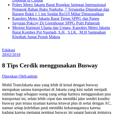
Dibekuk di Ciputat
Polres Metro Jakarta Barat Bongkar Jaringan Internasional
Pemasok Bahan Baku Narkoba, 7 Tersangka Ditangkap dan
Barang Bukti 1,1 ton Senilai Rp119 Miliar Dimusnahkan
Kapolres Metro Jakarta Barat Tinjau SPPG dan Panen
Sayuran Pokcoy Di Greenhouse SPPG Polri Palmerah
Merajut Harmoni Ulama dan Umara, Kapolres Metro Jakarta
Barat Kombes Pol Nasriadi, S.H., S.I.K., M.H Sampaikan
Khotbah Jumat Penuh Makna
Edukasi
28/02/2018
8 Tips Cerdik menggunakan Busway
Diposkan Oleh:admin
Mobil TransJakarta atau yang lebih di kenal dengan busway
merupakan sarana transportasi di Jakarta yang kini sudah menjadi
rutinitas bagi sebagian orang yang setiap harinya menggunakan jasa
transportasi ini, selain lebih cepat dan memiliki jalur sendiri kondisi
busway pun terasa nyaman karena terawat plus di sertai dengan AC,
namun setiap kelebihan pasti memiliki kekurangannya karena
kadang karena memang peminat busway ini sangat banyak tentunya