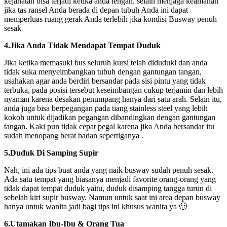
kejahatan bisa terjadi ketika anda lengah. selain menjaga keamanan
jika tas ransel Anda berada di depan tubuh Anda ini dapat
memperluas ruang gerak Anda terlebih jika kondisi Busway penuh
sesak
4.Jika Anda Tidak Mendapat Tempat Duduk
Jika ketika memasuki bus seluruh kursi telah diduduki dan anda
tidak suka menyeimbangkan tubuh dengan gantungan tangan,
usahakan agar anda berdiri bersandar pada sisi pintu yang tidak
terbuka, pada posisi tersebut keseimbangan cukup terjamin dan lebih
nyaman karena desakan penumpang hanya dari satu arah. Selain itu,
anda juga bisa berpegangan pada tiang stainless steel yang lebih
kokoh untuk dijadikan pegangan dibandingkan dengan gantungan
tangan. Kaki pun tidak cepat pegal karena jika Anda bersandar itu
sudah menopang berat badan sepertiganya .
5.Duduk Di Samping Supir
Nah, ini ada tips buat anda yang naik busway sudah penuh sesak.
Ada satu tempat yang biasanya menjadi favorite orang-orang yang
tidak dapat tempat duduk yaitu, duduk disamping tangga turun di
sebelah kiri supir busway. Namun untuk saat ini area depan busway
hanya untuk wanita jadi bagi tips ini khusus wanita ya 🙂
6.Utamakan Ibu-Ibu & Orang Tua