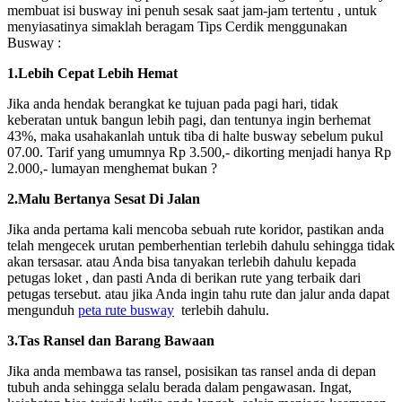
membuat isi busway ini penuh sesak saat jam-jam tertentu , untuk
menyiasatinya simaklah beragam Tips Cerdik menggunakan
Busway :
1.Lebih Cepat Lebih Hemat
Jika anda hendak berangkat ke tujuan pada pagi hari, tidak
keberatan untuk bangun lebih pagi, dan tentunya ingin berhemat
43%, maka usahakanlah untuk tiba di halte busway sebelum pukul
07.00. Tarif yang umumnya Rp 3.500,- dikorting menjadi hanya Rp
2.000,- lumayan menghemat bukan ?
2.Malu Bertanya Sesat Di Jalan
Jika anda pertama kali mencoba sebuah rute koridor, pastikan anda
telah mengecek urutan pemberhentian terlebih dahulu sehingga tidak
akan tersasar. atau Anda bisa tanyakan terlebih dahulu kepada
petugas loket , dan pasti Anda di berikan rute yang terbaik dari
petugas tersebut. atau jika Anda ingin tahu rute dan jalur anda dapat
mengunduh
peta rute busway
terlebih dahulu.
3.Tas Ransel dan Barang Bawaan
Jika anda membawa tas ransel, posisikan tas ransel anda di depan
tubuh anda sehingga selalu berada dalam pengawasan. Ingat,