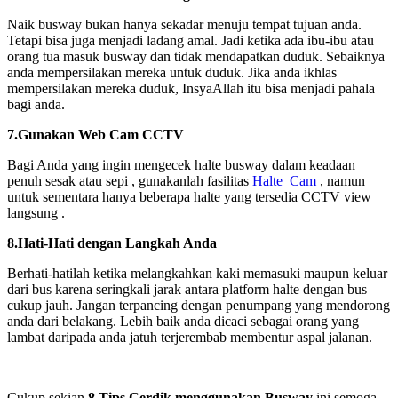
Naik busway bukan hanya sekadar menuju tempat tujuan anda.
Tetapi bisa juga menjadi ladang amal. Jadi ketika ada ibu-ibu atau
orang tua masuk busway dan tidak mendapatkan duduk. Sebaiknya
anda mempersilakan mereka untuk duduk. Jika anda ikhlas
mempersilakan mereka duduk, InsyaAllah itu bisa menjadi pahala
bagi anda.
7.Gunakan Web Cam CCTV
Bagi Anda yang ingin mengecek halte busway dalam keadaan
penuh sesak atau sepi , gunakanlah fasilitas
Halte Cam
, namun
untuk sementara hanya beberapa halte yang tersedia CCTV view
langsung .
8.Hati-Hati dengan Langkah Anda
Berhati-hatilah ketika melangkahkan kaki memasuki maupun keluar
dari bus karena seringkali jarak antara platform halte dengan bus
cukup jauh. Jangan terpancing dengan penumpang yang mendorong
anda dari belakang. Lebih baik anda dicaci sebagai orang yang
lambat daripada anda jatuh terjerembab membentur aspal jalanan.
Cukup sekian
8 Tips Cerdik menggunakan Busway
ini semoga