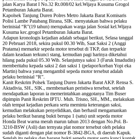
jalan Karya Barat I No.32 Rt.008/02 kel.Wijaya Kusuma Grogol
Petamburan Jakarta Barat.
Kapolsek Tanjung Duren Polres Metro Jakarta Barat Komisaris
Polisi Lambe Patabang Birana, SIK. menyatakan bahwa pelaku
berinisial “R”(19 tahun) merupakan warga jalan Sosial kel.Wijaya
Kusuma kec.grogol Petamburan Jakarta Barat.
Adapun kronologis kejadian adalah sebagai berikut, Selasa tanggal
20 Pebruari 2018, sekira pukul 00.30 Wib, Saat Saksi 2 (Anggi
Pratama) memarkir sepeda motor tersebut di TKP, dan terparkir
dalam keadaan terkunci stang, kemudian pagi harinya diketahui
hilang pada pukul 05.30 Wib. Selanjutnya saksi 3 (Faruk Imadudin)
memberitahu kepada saksi 2 dan saksi 1 (pelapor/korban Yopi eka
Martin) bahwa yang mengambil sepeda motor tersebut adalah
pelaku berinisial “R”.
Kanit Reskrim Polsek Tanjung Duren Jakarta Barat AKP. Rensa S.
Aktadivia, SH., SIK., membenarkan peristiwa tersebut, setelah
mendapatkan laporan ia memerintahkan anggotanya Tim Buser
dipimpin Panit Reskrim IPTU. Muh. Trisno, SH., MM., melakukan
olah tempat kejadian perkara serta meminta keterangan saksi,
kemudian melakukan penyelidikan, dan berhasil mengamankan
pelaku berikut barang bukti berupa 1 (satu) unit sepeda motor
Honda Beat warna merah marun tahun 2013 dengan No.Pol. B-
3210-BSW (Asli) dan ternyata plat nomor tersebut oleh pelaku
sudah diganti dengan plat nomor B-3842-BGA, di daerah Kapuk.
Setelah itu pelaku dan barang bukti sepeda motor serta kunci kontak