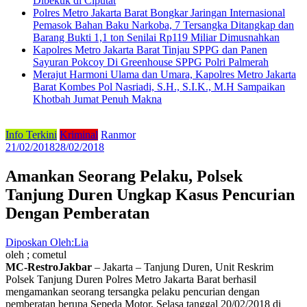
Dibekuk di Ciputat
Polres Metro Jakarta Barat Bongkar Jaringan Internasional
Pemasok Bahan Baku Narkoba, 7 Tersangka Ditangkap dan
Barang Bukti 1,1 ton Senilai Rp119 Miliar Dimusnahkan
Kapolres Metro Jakarta Barat Tinjau SPPG dan Panen
Sayuran Pokcoy Di Greenhouse SPPG Polri Palmerah
Merajut Harmoni Ulama dan Umara, Kapolres Metro Jakarta
Barat Kombes Pol Nasriadi, S.H., S.I.K., M.H Sampaikan
Khotbah Jumat Penuh Makna
Info Terkini
Kriminal
Ranmor
21/02/2018
28/02/2018
Amankan Seorang Pelaku, Polsek
Tanjung Duren Ungkap Kasus Pencurian
Dengan Pemberatan
Diposkan Oleh:Lia
oleh ; cometul
MC-RestroJakbar
– Jakarta – Tanjung Duren, Unit Reskrim
Polsek Tanjung Duren Polres Metro Jakarta Barat berhasil
mengamankan seorang tersangka pelaku pencurian dengan
pemberatan berupa Sepeda Motor, Selasa tanggal 20/02/2018 di