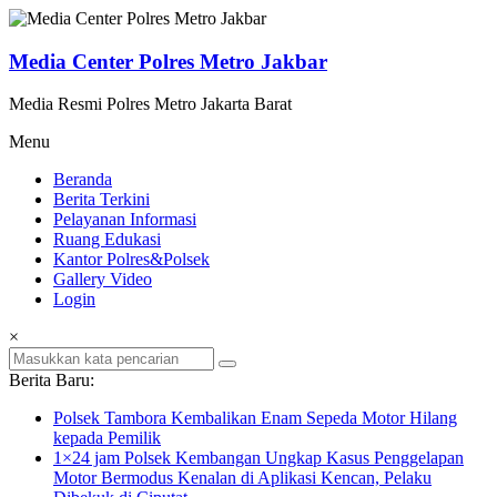
Lompat
ke
konten
Media Center Polres Metro Jakbar
Media Resmi Polres Metro Jakarta Barat
Menu
Beranda
Berita Terkini
Pelayanan Informasi
Ruang Edukasi
Kantor Polres&Polsek
Gallery Video
Login
×
Berita Baru:
Polsek Tambora Kembalikan Enam Sepeda Motor Hilang
kepada Pemilik
1×24 jam Polsek Kembangan Ungkap Kasus Penggelapan
Motor Bermodus Kenalan di Aplikasi Kencan, Pelaku