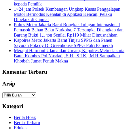
kepada Pemilik
1×24 jam Polsek Kembangan Ungkap Kasus Penggelapan
Motor Bermodus Kenalan di Aplikasi Kencan, Pelaku
Dibekuk di Ciputat
Polres Metro Jakarta Barat Bongkar Jaringan Internasional
Pemasok Bahan Baku Narkoba, 7 Tersangka Ditangkap dan
Barang Bukti 1,1 ton Senilai Rp119 Miliar Dimusnahkan
Kapolres Metro Jakarta Barat Tinjau SPPG dan Panen
Sayuran Pokcoy Di Greenhouse SPPG Polri Palmerah
Merajut Harmoni Ulama dan Umara, Kapolres Metro Jakarta
Barat Kombes Pol Nasriadi, S.H., S.I.K., M.H Sampaikan
Khotbah Jumat Penuh Makna
Komentar Terbaru
Arsip
Arsip
Kategori
Berita Hoax
Berita Terbaru
Edukasi