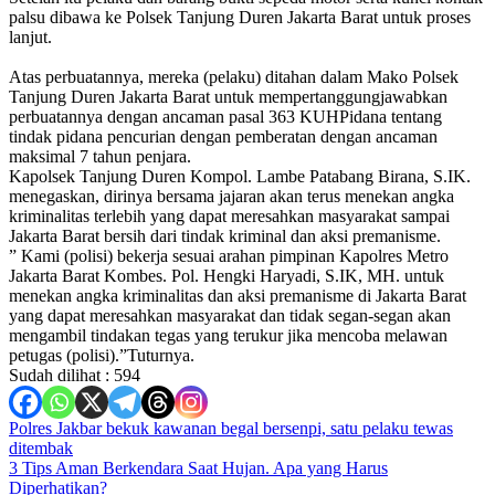
palsu dibawa ke Polsek Tanjung Duren Jakarta Barat untuk proses
lanjut.
Atas perbuatannya, mereka (pelaku) ditahan dalam Mako Polsek
Tanjung Duren Jakarta Barat untuk mempertanggungjawabkan
perbuatannya dengan ancaman pasal 363 KUHPidana tentang
tindak pidana pencurian dengan pemberatan dengan ancaman
maksimal 7 tahun penjara.
Kapolsek Tanjung Duren Kompol. Lambe Patabang Birana, S.IK.
menegaskan, dirinya bersama jajaran akan terus menekan angka
kriminalitas terlebih yang dapat meresahkan masyarakat sampai
Jakarta Barat bersih dari tindak kriminal dan aksi premanisme.
” Kami (polisi) bekerja sesuai arahan pimpinan Kapolres Metro
Jakarta Barat Kombes. Pol. Hengki Haryadi, S.IK, MH. untuk
menekan angka kriminalitas dan aksi premanisme di Jakarta Barat
yang dapat meresahkan masyarakat dan tidak segan-segan akan
mengambil tindakan tegas yang terukur jika mencoba melawan
petugas (polisi).”Tuturnya.
Sudah dilihat :
594
Navigasi
Polres Jakbar bekuk kawanan begal bersenpi, satu pelaku tewas
ditembak
pos
3 Tips Aman Berkendara Saat Hujan. Apa yang Harus
Diperhatikan?