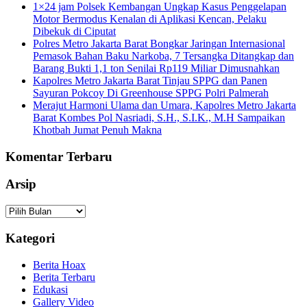
1×24 jam Polsek Kembangan Ungkap Kasus Penggelapan
Motor Bermodus Kenalan di Aplikasi Kencan, Pelaku
Dibekuk di Ciputat
Polres Metro Jakarta Barat Bongkar Jaringan Internasional
Pemasok Bahan Baku Narkoba, 7 Tersangka Ditangkap dan
Barang Bukti 1,1 ton Senilai Rp119 Miliar Dimusnahkan
Kapolres Metro Jakarta Barat Tinjau SPPG dan Panen
Sayuran Pokcoy Di Greenhouse SPPG Polri Palmerah
Merajut Harmoni Ulama dan Umara, Kapolres Metro Jakarta
Barat Kombes Pol Nasriadi, S.H., S.I.K., M.H Sampaikan
Khotbah Jumat Penuh Makna
Komentar Terbaru
Arsip
Arsip
Kategori
Berita Hoax
Berita Terbaru
Edukasi
Gallery Video