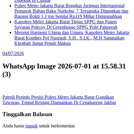
Dibekuk di Ciputat
Polres Metro Jakarta Barat Bongkar Jaringan Internasional
Pemasok Bahan Baku Narkoba, 7 Tersangka Ditangkap dan
Barang Bukti 1,1 ton Senilai Rp119 Miliar Dimusnahkan
Kapolres Metro Jakarta Barat Tinjau SPPG dan Panen
Sayuran Pokcoy Di Greenhouse SPPG Polri Palmerah
Merajut Harmoni Ulama dan Umara, Kapolres Metro Jakarta
Barat Kombes Pol Nasriadi, S.H., S.I.K., M.H Sampaikan
Khotbah Jumat Penuh Makna
04/07/2026
WhatsApp Image 2026-07-01 at 15.58.31
(3)
Navigasi
Patroli Perintis Presisi Polres Metro Jakarta Barat Gagalkan
Tawuran, Empat Remaja Diamankan Di Cengkareng Jakbar
pos
Tinggalkan Balasan
Anda harus
masuk
untuk berkomentar.