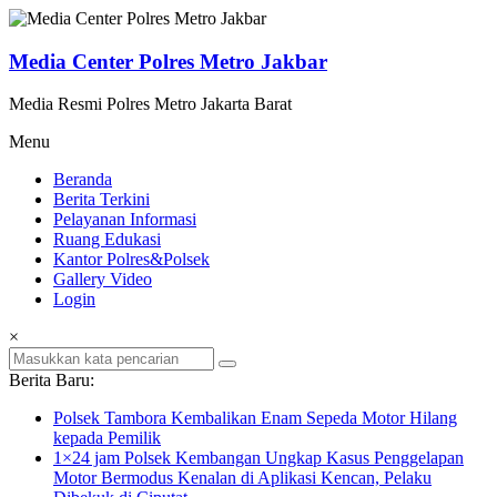
Lompat
ke
konten
Media Center Polres Metro Jakbar
Media Resmi Polres Metro Jakarta Barat
Menu
Beranda
Berita Terkini
Pelayanan Informasi
Ruang Edukasi
Kantor Polres&Polsek
Gallery Video
Login
×
Berita Baru:
Polsek Tambora Kembalikan Enam Sepeda Motor Hilang
kepada Pemilik
1×24 jam Polsek Kembangan Ungkap Kasus Penggelapan
Motor Bermodus Kenalan di Aplikasi Kencan, Pelaku