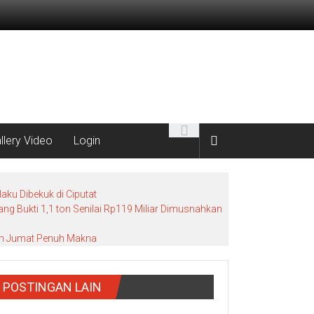
llery Video
Login
ku Dibekuk di Ciputat
g Bukti 1,1 ton Senilai Rp119 Miliar Dimusnahkan
bah Jumat Penuh Makna
POSTINGAN LAIN