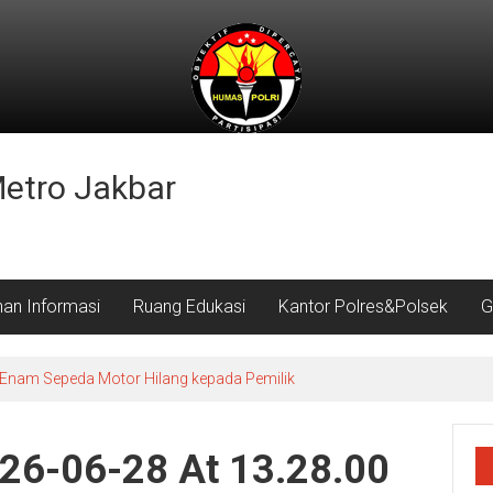
Metro Jakbar
nan Informasi
Ruang Edukasi
Kantor Polres&Polsek
G
Enam Sepeda Motor Hilang kepada Pemilik
26-06-28 At 13.28.00