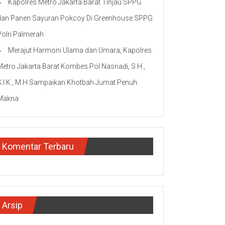
Kapolres Metro Jakarta Barat Tinjau SPPG
dan Panen Sayuran Pokcoy Di Greenhouse SPPG
Polri Palmerah
Merajut Harmoni Ulama dan Umara, Kapolres
Metro Jakarta Barat Kombes Pol Nasriadi, S.H.,
S.I.K., M.H Sampaikan Khotbah Jumat Penuh
Makna
Komentar Terbaru
Arsip