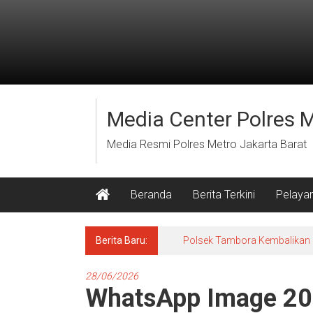
Lompat
ke
konten
Media Center Polres 
Media Resmi Polres Metro Jakarta Barat
Beranda
Berita Terkini
Pelaya
Berita Baru:
Polsek Tambora Kembalikan 
28/06/2026
WhatsApp Image 20