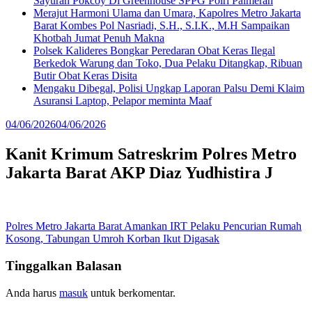
Sayuran Pokcoy Di Greenhouse SPPG Polri Palmerah
Merajut Harmoni Ulama dan Umara, Kapolres Metro Jakarta
Barat Kombes Pol Nasriadi, S.H., S.I.K., M.H Sampaikan
Khotbah Jumat Penuh Makna
Polsek Kalideres Bongkar Peredaran Obat Keras Ilegal
Berkedok Warung dan Toko, Dua Pelaku Ditangkap, Ribuan
Butir Obat Keras Disita
Mengaku Dibegal, Polisi Ungkap Laporan Palsu Demi Klaim
Asuransi Laptop, Pelapor meminta Maaf
04/06/2026
04/06/2026
Kanit Krimum Satreskrim Polres Metro
Jakarta Barat AKP Diaz Yudhistira J
Navigasi
Polres Metro Jakarta Barat Amankan IRT Pelaku Pencurian Rumah
Kosong, Tabungan Umroh Korban Ikut Digasak
pos
Tinggalkan Balasan
Anda harus
masuk
untuk berkomentar.