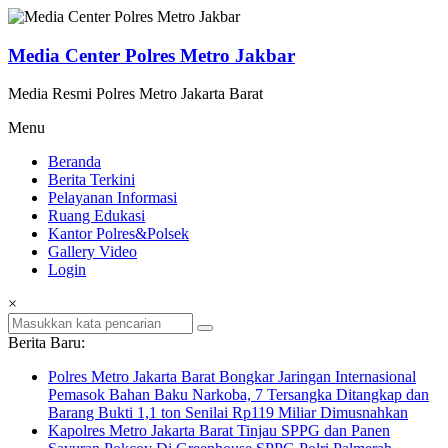
Lompat
ke
konten
Media Center Polres Metro Jakbar
Media Resmi Polres Metro Jakarta Barat
Menu
Beranda
Berita Terkini
Pelayanan Informasi
Ruang Edukasi
Kantor Polres&Polsek
Gallery Video
Login
×
Berita Baru:
Polres Metro Jakarta Barat Bongkar Jaringan Internasional
Pemasok Bahan Baku Narkoba, 7 Tersangka Ditangkap dan
Barang Bukti 1,1 ton Senilai Rp119 Miliar Dimusnahkan
Kapolres Metro Jakarta Barat Tinjau SPPG dan Panen