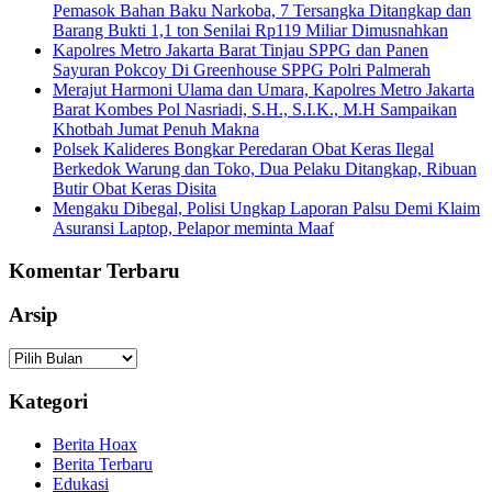
Pemasok Bahan Baku Narkoba, 7 Tersangka Ditangkap dan
Barang Bukti 1,1 ton Senilai Rp119 Miliar Dimusnahkan
Kapolres Metro Jakarta Barat Tinjau SPPG dan Panen
Sayuran Pokcoy Di Greenhouse SPPG Polri Palmerah
Merajut Harmoni Ulama dan Umara, Kapolres Metro Jakarta
Barat Kombes Pol Nasriadi, S.H., S.I.K., M.H Sampaikan
Khotbah Jumat Penuh Makna
Polsek Kalideres Bongkar Peredaran Obat Keras Ilegal
Berkedok Warung dan Toko, Dua Pelaku Ditangkap, Ribuan
Butir Obat Keras Disita
Mengaku Dibegal, Polisi Ungkap Laporan Palsu Demi Klaim
Asuransi Laptop, Pelapor meminta Maaf
Komentar Terbaru
Arsip
Arsip
Kategori
Berita Hoax
Berita Terbaru
Edukasi