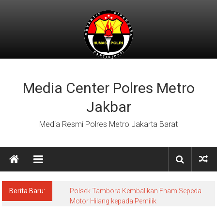
Lompat
ke
konten
Media Center Polres Metro
Jakbar
Media Resmi Polres Metro Jakarta Barat
Berita Baru:
Polsek Tambora Kembalikan Enam Sepeda
Motor Hilang kepada Pemilik