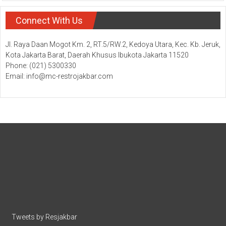
Connect With Us
Jl. Raya Daan Mogot Km. 2, RT.5/RW.2, Kedoya Utara, Kec. Kb. Jeruk,
Kota Jakarta Barat, Daerah Khusus Ibukota Jakarta 11520
Phone: (021) 5300330
Email: info@mc-restrojakbar.com
Tweets by Resjakbar