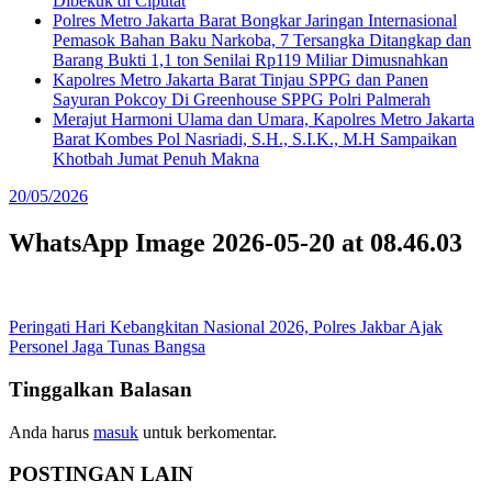
Dibekuk di Ciputat
Polres Metro Jakarta Barat Bongkar Jaringan Internasional
Pemasok Bahan Baku Narkoba, 7 Tersangka Ditangkap dan
Barang Bukti 1,1 ton Senilai Rp119 Miliar Dimusnahkan
Kapolres Metro Jakarta Barat Tinjau SPPG dan Panen
Sayuran Pokcoy Di Greenhouse SPPG Polri Palmerah
Merajut Harmoni Ulama dan Umara, Kapolres Metro Jakarta
Barat Kombes Pol Nasriadi, S.H., S.I.K., M.H Sampaikan
Khotbah Jumat Penuh Makna
20/05/2026
WhatsApp Image 2026-05-20 at 08.46.03
Navigasi
Peringati Hari Kebangkitan Nasional 2026, Polres Jakbar Ajak
Personel Jaga Tunas Bangsa
pos
Tinggalkan Balasan
Anda harus
masuk
untuk berkomentar.
POSTINGAN LAIN