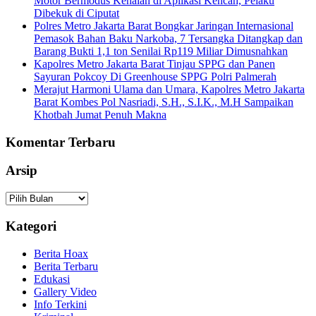
Motor Bermodus Kenalan di Aplikasi Kencan, Pelaku
Dibekuk di Ciputat
Polres Metro Jakarta Barat Bongkar Jaringan Internasional
Pemasok Bahan Baku Narkoba, 7 Tersangka Ditangkap dan
Barang Bukti 1,1 ton Senilai Rp119 Miliar Dimusnahkan
Kapolres Metro Jakarta Barat Tinjau SPPG dan Panen
Sayuran Pokcoy Di Greenhouse SPPG Polri Palmerah
Merajut Harmoni Ulama dan Umara, Kapolres Metro Jakarta
Barat Kombes Pol Nasriadi, S.H., S.I.K., M.H Sampaikan
Khotbah Jumat Penuh Makna
Komentar Terbaru
Arsip
Arsip
Kategori
Berita Hoax
Berita Terbaru
Edukasi
Gallery Video
Info Terkini