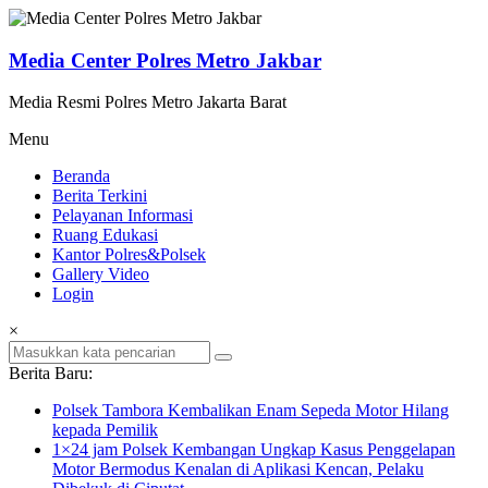
Lompat
ke
konten
Media Center Polres Metro Jakbar
Media Resmi Polres Metro Jakarta Barat
Menu
Beranda
Berita Terkini
Pelayanan Informasi
Ruang Edukasi
Kantor Polres&Polsek
Gallery Video
Login
×
Berita Baru:
Polsek Tambora Kembalikan Enam Sepeda Motor Hilang
kepada Pemilik
1×24 jam Polsek Kembangan Ungkap Kasus Penggelapan
Motor Bermodus Kenalan di Aplikasi Kencan, Pelaku