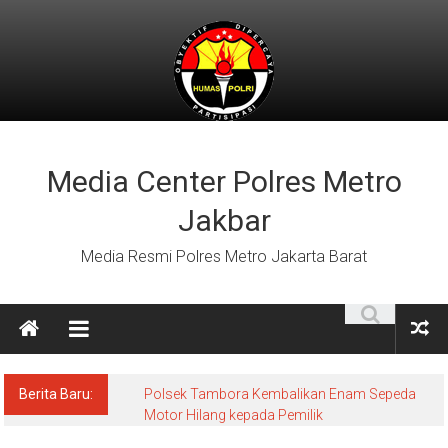
Lompat
ke
konten
Media Center Polres Metro
Jakbar
Media Resmi Polres Metro Jakarta Barat
Berita Baru:
Polsek Tambora Kembalikan Enam Sepeda
Motor Hilang kepada Pemilik