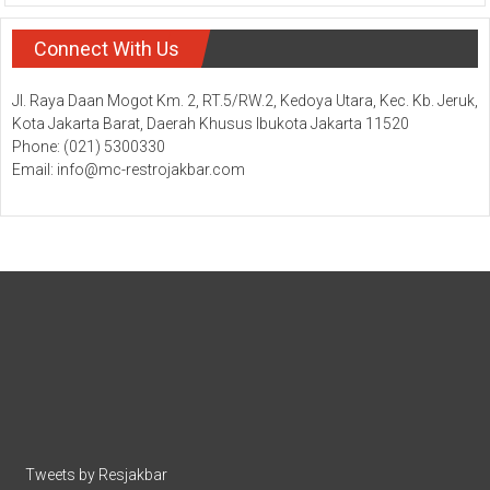
Connect With Us
Jl. Raya Daan Mogot Km. 2, RT.5/RW.2, Kedoya Utara, Kec. Kb. Jeruk,
Kota Jakarta Barat, Daerah Khusus Ibukota Jakarta 11520
Phone: (021) 5300330
Email: info@mc-restrojakbar.com
Tweets by Resjakbar