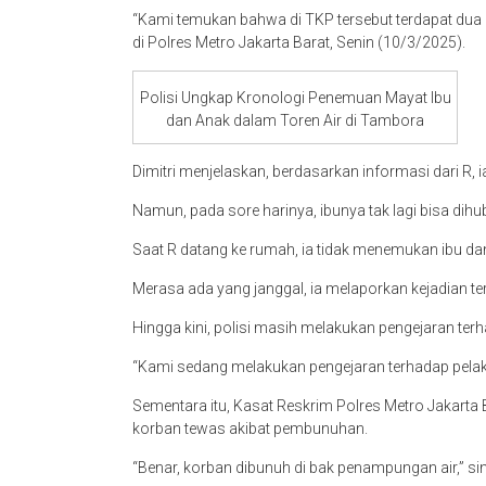
“Kami temukan bahwa di TKP tersebut terdapat dua 
di Polres Metro Jakarta Barat, Senin (10/3/2025).
Polisi Ungkap Kronologi Penemuan Mayat Ibu
dan Anak dalam Toren Air di Tambora
Dimitri menjelaskan, berdasarkan informasi dari R, 
Namun, pada sore harinya, ibunya tak lagi bisa dihu
Saat R datang ke rumah, ia tidak menemukan ibu da
Merasa ada yang janggal, ia melaporkan kejadian t
Hingga kini, polisi masih melakukan pengejaran terh
“Kami sedang melakukan pengejaran terhadap pelak
Sementara itu, Kasat Reskrim Polres Metro Jakart
korban tewas akibat pembunuhan.
“Benar, korban dibunuh di bak penampungan air,” si