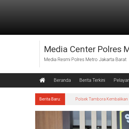
Lompat
ke
konten
Media Center Polres 
Media Resmi Polres Metro Jakarta Barat
Beranda
Berita Terkini
Pelaya
Berita Baru:
Polsek Tambora Kembalikan 