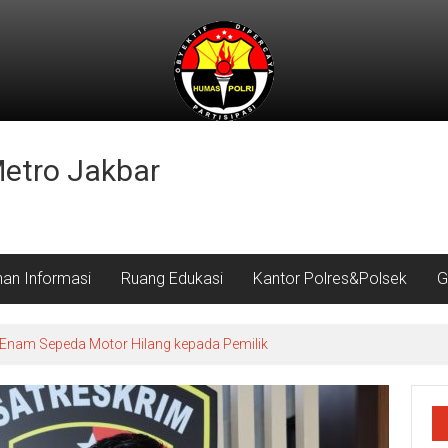
Metro Jakbar
nan Informasi
Ruang Edukasi
Kantor Polres&Polsek
G
Enam Sepeda Motor Hilang kepada Pemilik