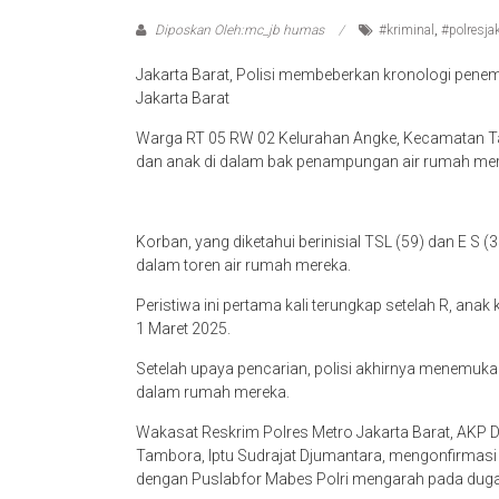
Diposkan Oleh:mc_jb humas
#kriminal
,
#polresja
Jakarta Barat, Polisi membeberkan kronologi penem
Jakarta Barat
Warga RT 05 RW 02 Kelurahan Angke, Kecamatan Ta
dan anak di dalam bak penampungan air rumah me
Korban, yang diketahui berinisial TSL (59) dan E 
dalam toren air rumah mereka.
Peristiwa ini pertama kali terungkap setelah R, ana
1 Maret 2025.
Setelah upaya pencarian, polisi akhirnya menemu
dalam rumah mereka.
Wakasat Reskrim Polres Metro Jakarta Barat, AKP D
Tambora, Iptu Sudrajat Djumantara, mengonfirmasi
dengan Puslabfor Mabes Polri mengarah pada du