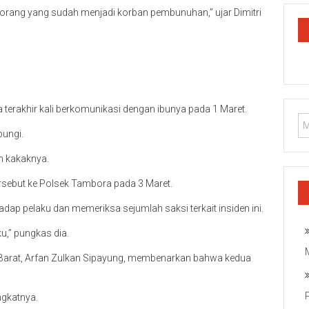
orang yang sudah menjadi korban pembunuhan,” ujar Dimitri
ia terakhir kali berkomunikasi dengan ibunya pada 1 Maret.
bungi.
n kakaknya.
ersebut ke Polsek Tambora pada 3 Maret.
adap pelaku dan memeriksa sejumlah saksi terkait insiden ini.
u,” pungkas dia.
a Barat, Arfan Zulkan Sipayung, membenarkan bahwa kedua
ngkatnya.