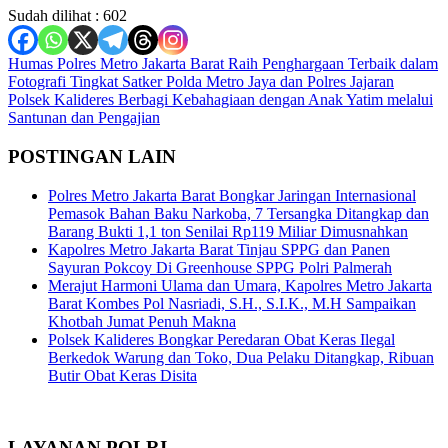
Sudah dilihat :
602
Navigasi
Humas Polres Metro Jakarta Barat Raih Penghargaan Terbaik dalam
Fotografi Tingkat Satker Polda Metro Jaya dan Polres Jajaran
pos
Polsek Kalideres Berbagi Kebahagiaan dengan Anak Yatim melalui
Santunan dan Pengajian
POSTINGAN LAIN
Polres Metro Jakarta Barat Bongkar Jaringan Internasional
Pemasok Bahan Baku Narkoba, 7 Tersangka Ditangkap dan
Barang Bukti 1,1 ton Senilai Rp119 Miliar Dimusnahkan
Kapolres Metro Jakarta Barat Tinjau SPPG dan Panen
Sayuran Pokcoy Di Greenhouse SPPG Polri Palmerah
Merajut Harmoni Ulama dan Umara, Kapolres Metro Jakarta
Barat Kombes Pol Nasriadi, S.H., S.I.K., M.H Sampaikan
Khotbah Jumat Penuh Makna
Polsek Kalideres Bongkar Peredaran Obat Keras Ilegal
Berkedok Warung dan Toko, Dua Pelaku Ditangkap, Ribuan
Butir Obat Keras Disita
LAYANAN POLRI