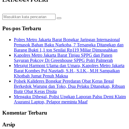
Pos-pos Terbaru
Polres Metro Jakarta Barat Bongkar Jaringan Internasional
Pemasok Bahan Baku Narkoba, 7 Tersangka Ditangkap dan
Barang Bukti 1,1 ton Senilai Rp119 Miliar Dimusnahkan
Kapolres Metro Jakarta Barat Tinjau SPPG dan Panen
Sayuran Pokcoy Di Greenhouse SPPG Polri Palmerah
Merajut Harmoni Ulama dan Umara, Kapolres Metro Jakarta
Barat Kombes Pol Nasriadi, S.H., S.I.K., M.H Sampaikan
Khotbah Jumat Penuh Makna
Polsek Kalideres Bongkar Peredaran Obat Keras Ilegal
Berkedok Warung dan Toko, Dua Pelaku Ditangkap, Ribuan
Butir Obat Keras Disita
Mengaku Dibegal, Polisi Ungkap Laporan Palsu Demi Klaim
Asuransi Laptop, Pelapor meminta Maaf
Komentar Terbaru
Arsip