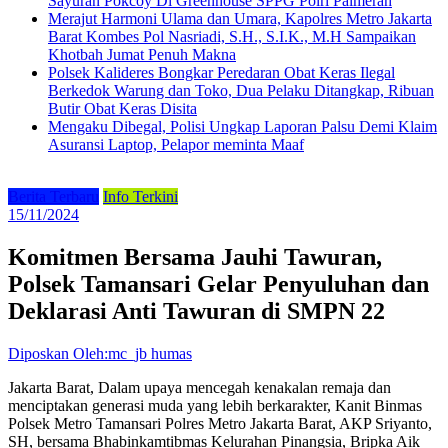
Sayuran Pokcoy Di Greenhouse SPPG Polri Palmerah
Merajut Harmoni Ulama dan Umara, Kapolres Metro Jakarta
Barat Kombes Pol Nasriadi, S.H., S.I.K., M.H Sampaikan
Khotbah Jumat Penuh Makna
Polsek Kalideres Bongkar Peredaran Obat Keras Ilegal
Berkedok Warung dan Toko, Dua Pelaku Ditangkap, Ribuan
Butir Obat Keras Disita
Mengaku Dibegal, Polisi Ungkap Laporan Palsu Demi Klaim
Asuransi Laptop, Pelapor meminta Maaf
Berita Terbaru
Info Terkini
15/11/2024
Komitmen Bersama Jauhi Tawuran,
Polsek Tamansari Gelar Penyuluhan dan
Deklarasi Anti Tawuran di SMPN 22
Diposkan Oleh:mc_jb humas
Jakarta Barat, Dalam upaya mencegah kenakalan remaja dan
menciptakan generasi muda yang lebih berkarakter, Kanit Binmas
Polsek Metro Tamansari Polres Metro Jakarta Barat, AKP Sriyanto,
SH, bersama Bhabinkamtibmas Kelurahan Pinangsia, Bripka Aik