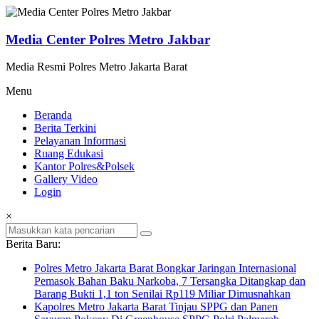
Lompat
ke
konten
Media Center Polres Metro Jakbar
Media Resmi Polres Metro Jakarta Barat
Menu
Beranda
Berita Terkini
Pelayanan Informasi
Ruang Edukasi
Kantor Polres&Polsek
Gallery Video
Login
×
Berita Baru:
Polres Metro Jakarta Barat Bongkar Jaringan Internasional
Pemasok Bahan Baku Narkoba, 7 Tersangka Ditangkap dan
Barang Bukti 1,1 ton Senilai Rp119 Miliar Dimusnahkan
Kapolres Metro Jakarta Barat Tinjau SPPG dan Panen