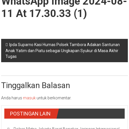
WhatsApp Image 2024-08-
11 At 17.30.33 (1)
Navigasi
Ipda Suparno Kasi Humas Polsek Tambora Adakan Santunan
Anak Yatim dan Piatu sebagai Ungkapan Syukur di Masa Akhir
pos
Tugas
Tinggalkan Balasan
Anda harus
masuk
untuk berkomentar.
POSTINGAN LAIN
Polres Metro Jakarta Barat Bongkar Jaringan Internasional