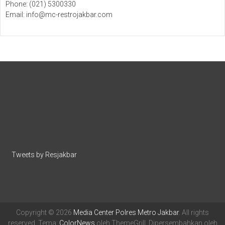
Phone: (021) 5300330
Email: info@mc-restrojakbar.com
Tweets by Resjakbar
Copyright © 2026
Media Center Polres Metro Jakbar
. All rights
reserved. Tema:
ColorNews
oleh ThemeGrill. Dipersembahkan oleh