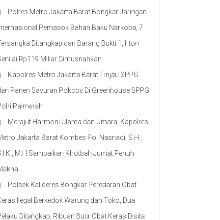
Polres Metro Jakarta Barat Bongkar Jaringan
Internasional Pemasok Bahan Baku Narkoba, 7
Tersangka Ditangkap dan Barang Bukti 1,1 ton
Senilai Rp119 Miliar Dimusnahkan
Kapolres Metro Jakarta Barat Tinjau SPPG
dan Panen Sayuran Pokcoy Di Greenhouse SPPG
Polri Palmerah
Merajut Harmoni Ulama dan Umara, Kapolres
Metro Jakarta Barat Kombes Pol Nasriadi, S.H.,
S.I.K., M.H Sampaikan Khotbah Jumat Penuh
Makna
Polsek Kalideres Bongkar Peredaran Obat
Keras Ilegal Berkedok Warung dan Toko, Dua
Pelaku Ditangkap, Ribuan Butir Obat Keras Disita