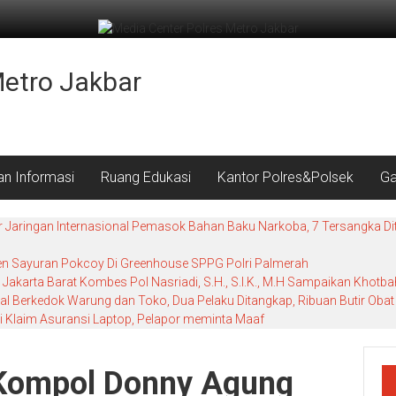
Metro Jakbar
an Informasi
Ruang Edukasi
Kantor Polres&Polsek
Ga
r Jaringan Internasional Pemasok Bahan Baku Narkoba, 7 Tersangka Dit
nen Sayuran Pokcoy Di Greenhouse SPPG Polri Palmerah
Jakarta Barat Kombes Pol Nasriadi, S.H., S.I.K., M.H Sampaikan Khot
al Berkedok Warung dan Toko, Dua Pelaku Ditangkap, Ribuan Butir Obat 
i Klaim Asuransi Laptop, Pelapor meminta Maaf
 Kompol Donny Agung