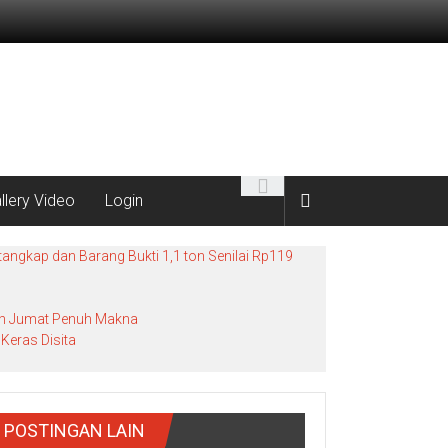
llery Video
Login
angkap dan Barang Bukti 1,1 ton Senilai Rp119
bah Jumat Penuh Makna
Keras Disita
POSTINGAN LAIN