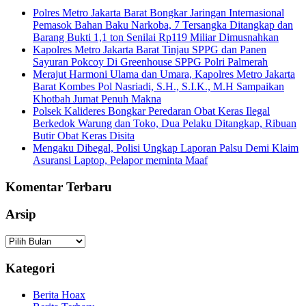
Polres Metro Jakarta Barat Bongkar Jaringan Internasional
Pemasok Bahan Baku Narkoba, 7 Tersangka Ditangkap dan
Barang Bukti 1,1 ton Senilai Rp119 Miliar Dimusnahkan
Kapolres Metro Jakarta Barat Tinjau SPPG dan Panen
Sayuran Pokcoy Di Greenhouse SPPG Polri Palmerah
Merajut Harmoni Ulama dan Umara, Kapolres Metro Jakarta
Barat Kombes Pol Nasriadi, S.H., S.I.K., M.H Sampaikan
Khotbah Jumat Penuh Makna
Polsek Kalideres Bongkar Peredaran Obat Keras Ilegal
Berkedok Warung dan Toko, Dua Pelaku Ditangkap, Ribuan
Butir Obat Keras Disita
Mengaku Dibegal, Polisi Ungkap Laporan Palsu Demi Klaim
Asuransi Laptop, Pelapor meminta Maaf
Komentar Terbaru
Arsip
Arsip
Kategori
Berita Hoax