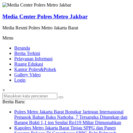
Lompat
ke
konten
Media Center Polres Metro Jakbar
Media Resmi Polres Metro Jakarta Barat
Menu
Beranda
Berita Terkini
Pelayanan Informasi
Ruang Edukasi
Kantor Polres&Polsek
Gallery Video
Login
×
Berita Baru:
Polres Metro Jakarta Barat Bongkar Jaringan Internasional
Pemasok Bahan Baku Narkoba, 7 Tersangka Ditangkap dan
Barang Bukti 1,1 ton Senilai Rp119 Miliar Dimusnahkan
Kapolres Metro Jakarta Barat Tinjau SPPG dan Panen