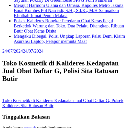
Sayuran Pokcoy Di Greenhouse SPPG Polri Palmerah
Merajut Harmoni Ulama dan Umara, Kapolres Metro Jakarta
Barat Kombes Pol Nasriadi, S.H., S.I.K., M.H Sampaikan
Khotbah Jumat Penuh Makna
Polsek Kalideres Bongkar Peredaran Obat Keras Ilegal
Berkedok Warung dan Toko, Dua Pelaku Ditangkap, Ribuan
Butir Obat Keras Disita
Mengaku Dibegal, Polisi Ungkap Laporan Palsu Demi Klaim
Asuransi Laptop, Pelapor meminta Maaf
24/07/2024
24/07/2024
Toko Kosmetik di Kalideres Kedapatan
Jual Obat Daftar G, Polisi Sita Ratusan
Butir
Navigasi
Toko Kosmetik di Kalideres Kedapatan Jual Obat Daftar G, Polsek
Kalideres Sita Ratusan Butir
pos
Tinggalkan Balasan
Anda harus
masuk
untuk berkomentar.