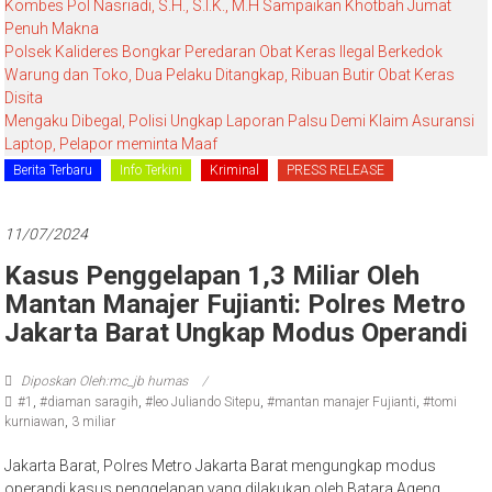
Kombes Pol Nasriadi, S.H., S.I.K., M.H Sampaikan Khotbah Jumat
Penuh Makna
Polsek Kalideres Bongkar Peredaran Obat Keras Ilegal Berkedok
Warung dan Toko, Dua Pelaku Ditangkap, Ribuan Butir Obat Keras
Disita
Mengaku Dibegal, Polisi Ungkap Laporan Palsu Demi Klaim Asuransi
Laptop, Pelapor meminta Maaf
Berita Terbaru
Info Terkini
Kriminal
PRESS RELEASE
11/07/2024
Kasus Penggelapan 1,3 Miliar Oleh
Mantan Manajer Fujianti: Polres Metro
Jakarta Barat Ungkap Modus Operandi
Diposkan Oleh:mc_jb humas
#1
,
#diaman saragih
,
#leo Juliando Sitepu
,
#mantan manajer Fujianti
,
#tomi
kurniawan
,
3 miliar
Jakarta Barat, Polres Metro Jakarta Barat mengungkap modus
operandi kasus penggelapan yang dilakukan oleh Batara Ageng,