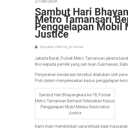
27/06/2024
Sambut Hari Bhayan
Metro Tamansari Ber
Penggelapan Mobil M
Justice
Diposkan Oleh:mc_jb humas
Jakarta Barat, Polsek Metro Tamansari jakarta bar
Brio kepada pemilik yang sah Iwan Sukmawan, Rabu
Penyerahan kendaraan tersebut dilakukan oleh pers
Polri dalam menyelesaikan kasus penggelapan kenda
Sambut Hari Bhayangkara ke-78, Polsek
Metro Tamansari Berhasil Selesaikan Kasus
Penggelapan Mobil Melalui Restorative
Justice
Kami ingin memberikan yang terbaik bagi masyarak