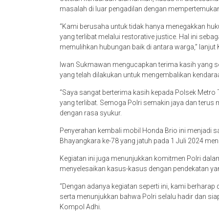
masalah di luar pengadilan dengan mempertemukan
“Kami berusaha untuk tidak hanya menegakkan hukum
yang terlibat melalui restorative justice. Hal ini s
memulihkan hubungan baik di antara warga,” lanjut
Iwan Sukmawan mengucapkan terima kasih yang se
yang telah dilakukan untuk mengembalikan kendaraa
“Saya sangat berterima kasih kepada Polsek Metro
yang terlibat. Semoga Polri semakin jaya dan terus
dengan rasa syukur.
Penyerahan kembali mobil Honda Brio ini menjadi s
Bhayangkara ke-78 yang jatuh pada 1 Juli 2024 men
Kegiatan ini juga menunjukkan komitmen Polri dal
menyelesaikan kasus-kasus dengan pendekatan yan
“Dengan adanya kegiatan seperti ini, kami berhara
serta menunjukkan bahwa Polri selalu hadir dan si
Kompol Adhi.