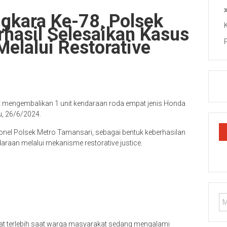
gkara Ke-78, Polsek
hasil Selesaikan Kasus
elalui Restorative
at mengembalikan 1 unit kendaraan roda empat jenis Honda
, 26/6/2024.
onel Polsek Metro Tamansari, sebagai bentuk keberhasilan
raan melalui mekanisme restorative justice.
at terlebih saat warga masyarakat sedang mengalami