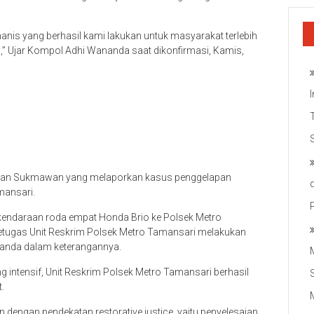
nis yang berhasil kami lakukan untuk masyarakat terlebih
,” Ujar Kompol Adhi Wananda saat dikonfirmasi, Kamis,
n Iwan Sukmawan yang melaporkan kasus penggelapan
mansari.
endaraan roda empat Honda Brio ke Polsek Metro
petugas Unit Reskrim Polsek Metro Tamansari melakukan
ananda dalam keterangannya.
g intensif, Unit Reskrim Polsek Metro Tamansari berhasil
.
 dengan pendekatan restorative justice, yaitu penyelesaian