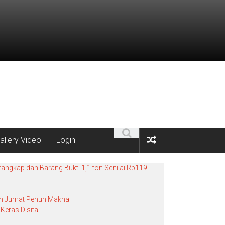
allery Video
Login
angkap dan Barang Bukti 1,1 ton Senilai Rp119
bah Jumat Penuh Makna
Keras Disita