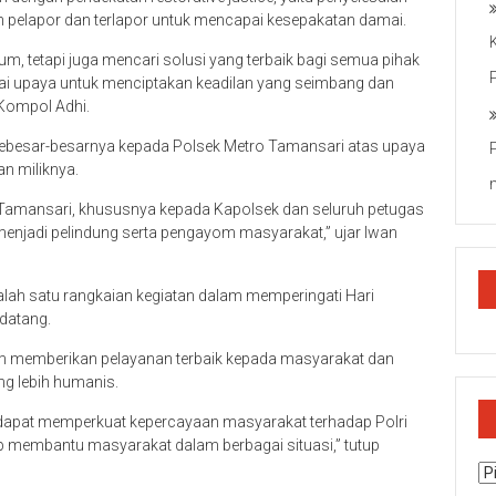
 pelapor dan terlapor untuk mencapai kesepakatan damai.
, tetapi juga mencari solusi yang terbaik bagi semua pihak
ebagai upaya untuk menciptakan keadilan yang seimbang dan
 Kompol Adhi.
besar-besarnya kepada Polsek Metro Tamansari atas upaya
n miliknya.
 Tamansari, khususnya kepada Kapolsek dan seluruh petugas
 menjadi pelindung serta pengayom masyarakat,” ujar Iwan
alah satu rangkaian kegiatan dalam memperingati Hari
datang.
am memberikan pelayanan terbaik kepada masyarakat dan
g lebih humanis.
p dapat memperkuat kepercayaan masyarakat terhadap Polri
ap membantu masyarakat dalam berbagai situasi,” tutup
Ar