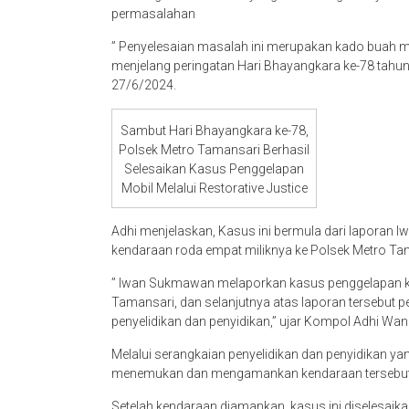
permasalahan
” Penyelesaian masalah ini merupakan kado buah ma
menjelang peringatan Hari Bhayangkara ke-78 tahun
27/6/2024.
Sambut Hari Bhayangkara ke-78,
Polsek Metro Tamansari Berhasil
Selesaikan Kasus Penggelapan
Mobil Melalui Restorative Justice
Adhi menjelaskan, Kasus ini bermula dari lapora
kendaraan roda empat miliknya ke Polsek Metro Ta
” Iwan Sukmawan melaporkan kasus penggelapan k
Tamansari, dan selanjutnya atas laporan tersebut 
penyelidikan dan penyidikan,” ujar Kompol Adhi W
Melalui serangkaian penyelidikan dan penyidikan yan
menemukan dan mengamankan kendaraan tersebut
Setelah kendaraan diamankan, kasus ini diselesaikan