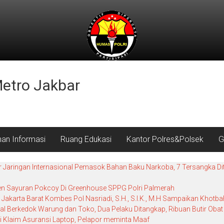
Metro Jakbar
nan Informasi
Ruang Edukasi
Kantor Polres&Polsek
G
r Jaringan Internasional Pemasok Bahan Baku Narkoba, 7 Tersangka Dit
nen Sayuran Pokcoy Di Greenhouse SPPG Polri Palmerah
Jakarta Barat Kombes Pol Nasriadi, S.H., S.I.K., M.H Sampaikan Khot
al Berkedok Warung dan Toko, Dua Pelaku Ditangkap, Ribuan Butir Obat 
i Klaim Asuransi Laptop, Pelapor meminta Maaf