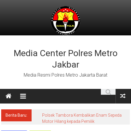
Lompat
ke
konten
Media Center Polres Metro
Jakbar
Media Resmi Polres Metro Jakarta Barat
Berita Baru:
Polsek Tambora Kembalikan Enam Sepeda
Motor Hilang kepada Pemilik