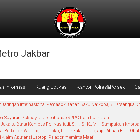
Metro Jakbar
an Informasi
Ruang Edukasi
Kantor Polres&Polsek
Ga
r Jaringan Internasional Pemasok Bahan Baku Narkoba, 7 Tersangka Dit
nen Sayuran Pokcoy Di Greenhouse SPPG Polri Palmerah
Jakarta Barat Kombes Pol Nasriadi, S.H., S.I.K., M.H Sampaikan Khot
al Berkedok Warung dan Toko, Dua Pelaku Ditangkap, Ribuan Butir Obat 
i Klaim Asuransi Laptop, Pelapor meminta Maaf