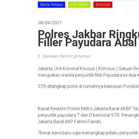
Berita Terbaru
Info Terkini
Kriminal
06/04/2021
Polres Jakbar Ringk
Filler Payudara Abal
Diposkan Oleh:mc_jb humas
Jakarta, Unit Kriminal Khusus ( Krimsus ) Satuan R
merupakan wanita penyuntik filler Payudara ke dua wa
STR ditangkap polisi di rumahnya kawasan Pondok 
Kasat Reskrim Polres Metro Jakarta Barat AKBP T
penyuntik payudara T dan D berinisial STR. Penangk
Jakarta Barat AKP Fahmi Fiandri.
“Benar kami baru saja menangkap pelaku penyuntik fi