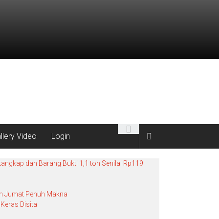
llery Video
Login
angkap dan Barang Bukti 1,1 ton Senilai Rp119
bah Jumat Penuh Makna
Keras Disita