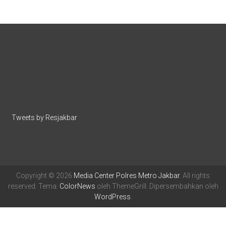
Tweets by Resjakbar
Copyright © 2026
Media Center Polres Metro Jakbar
. All rights
reserved. Tema:
ColorNews
oleh ThemeGrill. Dipersembahkan oleh
WordPress
.