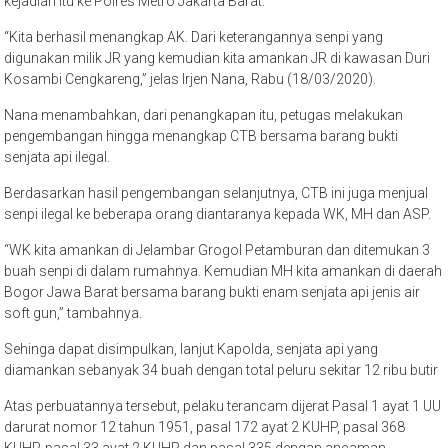
kejadian itu ke Polres Metro Jakarta Barat.
“Kita berhasil menangkap AK. Dari keterangannya senpi yang
digunakan milik JR yang kemudian kita amankan JR di kawasan Duri
Kosambi Cengkareng,” jelas Irjen Nana, Rabu (18/03/2020).
Nana menambahkan, dari penangkapan itu, petugas melakukan
pengembangan hingga menangkap CTB bersama barang bukti
senjata api ilegal.
Berdasarkan hasil pengembangan selanjutnya, CTB ini juga menjual
senpi ilegal ke beberapa orang diantaranya kepada WK, MH dan ASP.
“WK kita amankan di Jelambar Grogol Petamburan dan ditemukan 3
buah senpi di dalam rumahnya. Kemudian MH kita amankan di daerah
Bogor Jawa Barat bersama barang bukti enam senjata api jenis air
soft gun,” tambahnya.
Sehinga dapat disimpulkan, lanjut Kapolda, senjata api yang
diamankan sebanyak 34 buah dengan total peluru sekitar 12 ribu butir
Atas perbuatannya tersebut, pelaku terancam dijerat Pasal 1 ayat 1 UU
darurat nomor 12 tahun 1951, pasal 172 ayat 2 KUHP, pasal 368