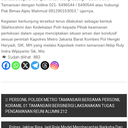
Tamansari dengan hotline 021- 6496544 / 6490544 atau hubungi
Pak Bimas Aiptu Mahmud 081290153053,” ujarnya.
Kegiatan berkunjung tersebut terus dilakukan sebagai bentuk
Silahturahmi dan Kedekatan Polri kepada Pihak keamanan
pertokoan dalam upaya menciptakan situasi aman dan kondusif
sesuai perintah Kapolres Metro Jakarta Barat Kombes Pol Hengki
Haryadi, SIK, MH yang melalui Kapolsek metro tamansari Akbp Ruly
Indra Wijayanto Sik, Msi
Sudah dilihat :
883
Navigasi
PERSONIL POLSEK METRO TAMANSARI BERSAMA PERSONIL
KORAMIL 01 TAMANSARI BERSINERGI LAKSANAKAN TUGAS
pos
PENGAMANAN REUNI ALUMNI 212
Polres Jakbar Bisa Jadi Role Model Memberantas Narkoba Dan