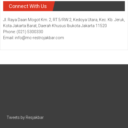
Connect With Us
Jl. Raya Daan Mogot Km. 2, RT.5/RW.2, Kedoya Utara, Kec. Kb. Jeruk,
Kota Jakarta Barat, Daerah Khusus Ibukota Jakarta 11520
Phone: (021) 5300330
Email: info@mc-restrojakbar.com
Tweets by Resjakbar