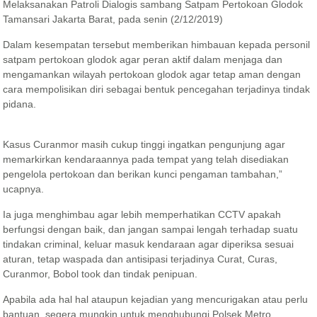
Melaksanakan Patroli Dialogis sambang Satpam Pertokoan Glodok
Tamansari Jakarta Barat, pada senin (2/12/2019)
Dalam kesempatan tersebut memberikan himbauan kepada personil
satpam pertokoan glodok agar peran aktif dalam menjaga dan
mengamankan wilayah pertokoan glodok agar tetap aman dengan
cara mempolisikan diri sebagai bentuk pencegahan terjadinya tindak
pidana.
Kasus Curanmor masih cukup tinggi ingatkan pengunjung agar
memarkirkan kendaraannya pada tempat yang telah disediakan
pengelola pertokoan dan berikan kunci pengaman tambahan,”
ucapnya.
Ia juga menghimbau agar lebih memperhatikan CCTV apakah
berfungsi dengan baik, dan jangan sampai lengah terhadap suatu
tindakan criminal, keluar masuk kendaraan agar diperiksa sesuai
aturan, tetap waspada dan antisipasi terjadinya Curat, Curas,
Curanmor, Bobol took dan tindak penipuan.
Apabila ada hal hal ataupun kejadian yang mencurigakan atau perlu
bantuan, segera mungkin untuk menghubungi Polsek Metro