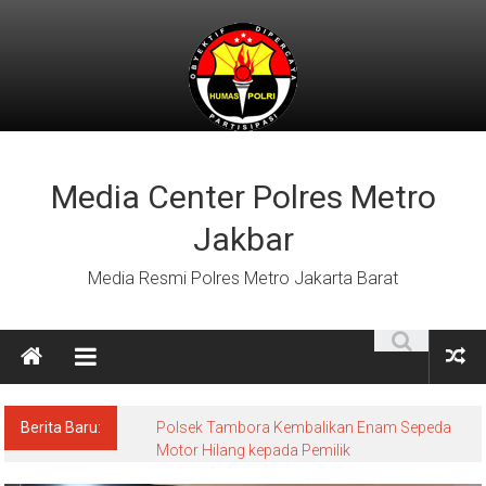
Lompat
ke
konten
Media Center Polres Metro
Jakbar
Media Resmi Polres Metro Jakarta Barat
Berita Baru:
Polsek Tambora Kembalikan Enam Sepeda
Motor Hilang kepada Pemilik