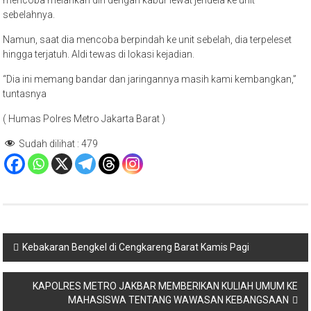
mencoba melarikan diri dengan kabur lewat jendela ke unit
sebelahnya.
Namun, saat dia mencoba berpindah ke unit sebelah, dia terpeleset
hingga terjatuh. Aldi tewas di lokasi kejadian.
“Dia ini memang bandar dan jaringannya masih kami kembangkan,”
tuntasnya
( Humas Polres Metro Jakarta Barat )
Sudah dilihat :
479
Navigasi
Kebakaran Bengkel di Cengkareng Barat Kamis Pagi
pos
KAPOLRES METRO JAKBAR MEMBERIKAN KULIAH UMUM KE
MAHASISWA TENTANG WAWASAN KEBANGSAAN