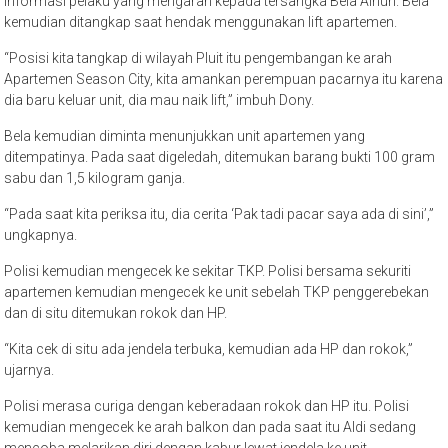
informasi pelaku yang mengarah kepada tersangka Bela Ainun. Bela
kemudian ditangkap saat hendak menggunakan lift apartemen.
“Posisi kita tangkap di wilayah Pluit itu pengembangan ke arah
Apartemen Season City, kita amankan perempuan pacarnya itu karena
dia baru keluar unit, dia mau naik lift,” imbuh Dony.
Bela kemudian diminta menunjukkan unit apartemen yang
ditempatinya. Pada saat digeledah, ditemukan barang bukti 100 gram
sabu dan 1,5 kilogram ganja.
“Pada saat kita periksa itu, dia cerita ‘Pak tadi pacar saya ada di sini’,”
ungkapnya.
Polisi kemudian mengecek ke sekitar TKP. Polisi bersama sekuriti
apartemen kemudian mengecek ke unit sebelah TKP penggerebekan
dan di situ ditemukan rokok dan HP.
“Kita cek di situ ada jendela terbuka, kemudian ada HP dan rokok,”
ujarnya.
Polisi merasa curiga dengan keberadaan rokok dan HP itu. Polisi
kemudian mengecek ke arah balkon dan pada saat itu Aldi sedang