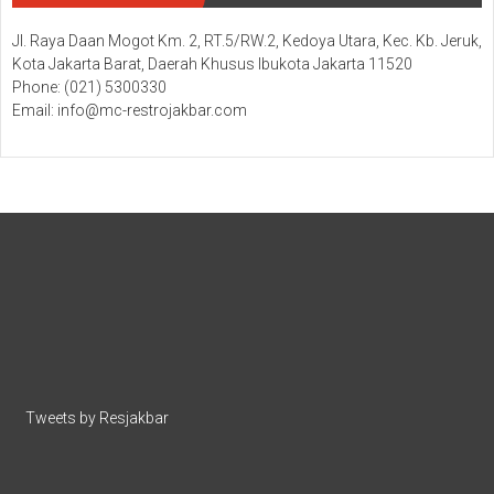
Jl. Raya Daan Mogot Km. 2, RT.5/RW.2, Kedoya Utara, Kec. Kb. Jeruk,
Kota Jakarta Barat, Daerah Khusus Ibukota Jakarta 11520
Phone: (021) 5300330
Email: info@mc-restrojakbar.com
Tweets by Resjakbar