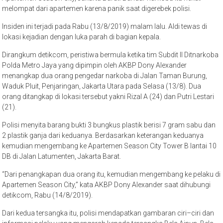
melompat dari apartemen karena panik saat digerebek polisi.
Insiden ini terjadi pada Rabu (13/8/2019) malam lalu. Aldi tewas di
lokasi kejadian dengan luka parah di bagian kepala.
Dirangkum detikcom, peristiwa bermula ketika tim Subdit II Ditnarkoba
Polda Metro Jaya yang dipimpin oleh AKBP Dony Alexander
menangkap dua orang pengedar narkoba di Jalan Taman Burung,
Waduk Pluit, Penjaringan, Jakarta Utara pada Selasa (13/8). Dua
orang ditangkap di lokasi tersebut yakni Rizal A (24) dan Putri Lestari
(21).
Polisi menyita barang bukti 3 bungkus plastik berisi 7 gram sabu dan
2 plastik ganja dari keduanya. Berdasarkan keterangan keduanya
kemudian mengembang ke Apartemen Season City Tower B lantai 10
DB di Jalan Latumenten, Jakarta Barat.
“Dari penangkapan dua orang itu, kemudian mengembang ke pelaku di
Apartemen Season City,” kata AKBP Dony Alexander saat dihubungi
detikcom, Rabu (14/8/2019).
Dari kedua tersangka itu, polisi mendapatkan gambaran ciri–ciri dan