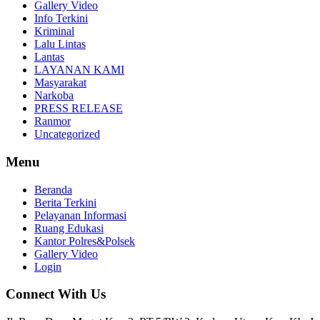
Gallery Video
Info Terkini
Kriminal
Lalu Lintas
Lantas
LAYANAN KAMI
Masyarakat
Narkoba
PRESS RELEASE
Ranmor
Uncategorized
Menu
Beranda
Berita Terkini
Pelayanan Informasi
Ruang Edukasi
Kantor Polres&Polsek
Gallery Video
Login
Connect With Us