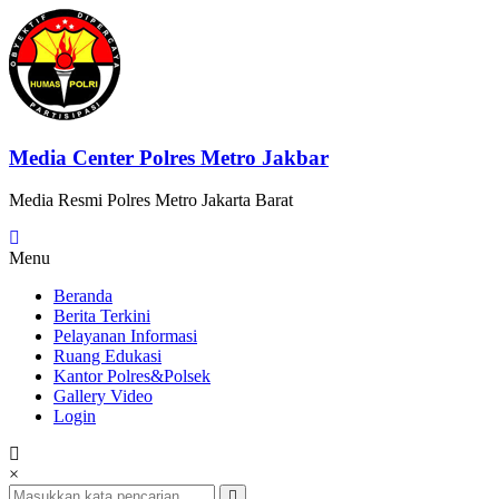
Lompat
ke
konten
Media Center Polres Metro Jakbar
Media Resmi Polres Metro Jakarta Barat
Menu
Beranda
Berita Terkini
Pelayanan Informasi
Ruang Edukasi
Kantor Polres&Polsek
Gallery Video
Login
×