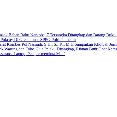
emasok Bahan Baku Narkoba, 7 Tersangka Ditangkap dan Barang Bukti 
n Pokcoy Di Greenhouse SPPG Polri Palmerah
arat Kombes Pol Nasriadi, S.H., S.I.K., M.H Sampaikan Khotbah Ju
dok Warung dan Toko, Dua Pelaku Ditangkap, Ribuan Butir Obat Keras
suransi Laptop, Pelapor meminta Maaf