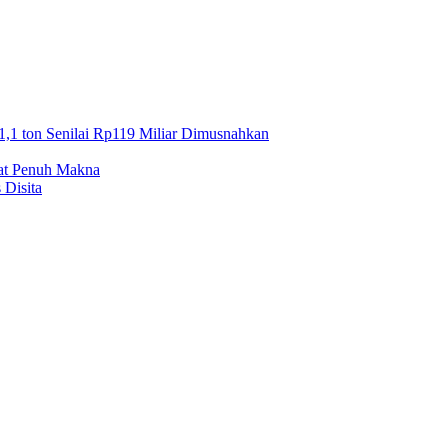
1,1 ton Senilai Rp119 Miliar Dimusnahkan
mat Penuh Makna
 Disita