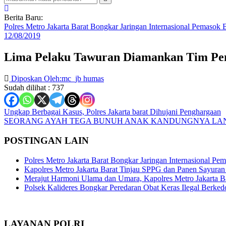
Berita Baru:
Polres Metro Jakarta Barat Bongkar Jaringan Internasional Pemaso
12/08/2019
Lima Pelaku Tawuran Diamankan Tim Pem
Diposkan Oleh:mc_jb humas
Sudah dilihat :
737
Navigasi
Ungkap Berbagai Kasus, Polres Jakarta barat Dihujani Penghargaan
SEORANG AYAH TEGA BUNUH ANAK KANDUNGNYA L
pos
POSTINGAN LAIN
Polres Metro Jakarta Barat Bongkar Jaringan Internasional P
Kapolres Metro Jakarta Barat Tinjau SPPG dan Panen Sayura
Merajut Harmoni Ulama dan Umara, Kapolres Metro Jakarta B
Polsek Kalideres Bongkar Peredaran Obat Keras Ilegal Berke
LAYANAN POLRI