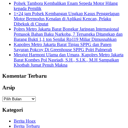
Polsek Tambora Kembalikan Enam Sepeda Motor Hilang
kepada Pemilik
1×24 jam Polsek Kembangan Ungkap Kasus Penggelapan
Motor Bermodus Kenalan di Aplikasi Kencan, Pelaku
Dibekuk di Ciputat
Polres Metro Jakarta Barat Bongkar Jaringan Internasional
Pemasok Bahan Baku Narkoba, 7 Tersangka Ditangkap dan
Barang Bukti 1,1 ton Senilai Rp119 Miliar Dimusnahkan
Kapolres Metro Jakarta Barat Tinjau SPPG dan Panen
Sayuran Pokcoy Di Greenhouse SPPG Polri Palmerah
Merajut Harmoni Ulama dan Umara, Kapolres Metro Jakarta
Barat Kombes Pol Nasriadi, S.H., S.I.K., M.H Sampaikan
Khotbah Jumat Penuh Makna
Komentar Terbaru
Arsip
Arsip
Kategori
Berita Hoax
Berita Terbaru