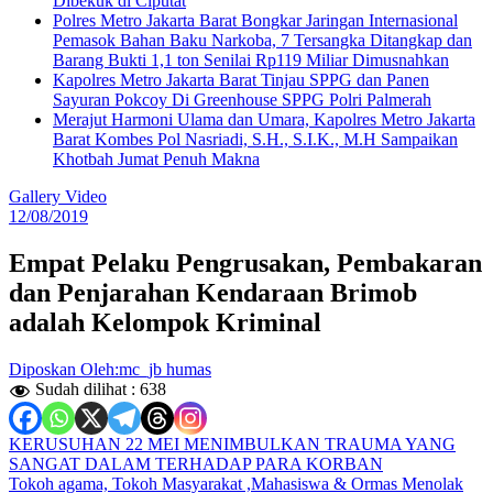
Dibekuk di Ciputat
Polres Metro Jakarta Barat Bongkar Jaringan Internasional
Pemasok Bahan Baku Narkoba, 7 Tersangka Ditangkap dan
Barang Bukti 1,1 ton Senilai Rp119 Miliar Dimusnahkan
Kapolres Metro Jakarta Barat Tinjau SPPG dan Panen
Sayuran Pokcoy Di Greenhouse SPPG Polri Palmerah
Merajut Harmoni Ulama dan Umara, Kapolres Metro Jakarta
Barat Kombes Pol Nasriadi, S.H., S.I.K., M.H Sampaikan
Khotbah Jumat Penuh Makna
Gallery Video
12/08/2019
Empat Pelaku Pengrusakan, Pembakaran
dan Penjarahan Kendaraan Brimob
adalah Kelompok Kriminal
Diposkan Oleh:mc_jb humas
Sudah dilihat :
638
Navigasi
KERUSUHAN 22 MEI MENIMBULKAN TRAUMA YANG
SANGAT DALAM TERHADAP PARA KORBAN
pos
Tokoh agama, Tokoh Masyarakat ,Mahasiswa & Ormas Menolak