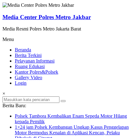
Lompat
ke
konten
Media Center Polres Metro Jakbar
Media Resmi Polres Metro Jakarta Barat
Menu
Beranda
Berita Terkini
Pelayanan Informasi
Ruang Edukasi
Kantor Polres&Polsek
Gallery Video
Login
×
Berita Baru:
Polsek Tambora Kembalikan Enam Sepeda Motor Hilang
kepada Pemilik
1×24 jam Polsek Kembangan Ungkap Kasus Penggelapan
Motor Bermodus Kenalan di Aplikasi Kencan, Pelaku