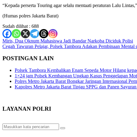
“Kepada perserta Touring agar selalu mentaati peraturan Lalu Lintas,
(Humas polres Jakarta Barat)
Sudah dilihat :
688
Navigasi
Miris, Dua Oknum Mahasiswa Jadi Bandar Narkoba Diciduk Polisi
Cegah Tawuran Pelajar, Polsek Tambora Adakan Pembinaan Mental 
pos
POSTINGAN LAIN
Polsek Tambora Kembalikan Enam Sepeda Motor Hilang kepa
1×24 jam Polsek Kembangan Ungkap Kasus Penggelapan Motor
Polres Metro Jakarta Barat Bongkar Jaringan Internasional P
Kapolres Metro Jakarta Barat Tinjau SPPG dan Panen Sayura
LAYANAN POLRI