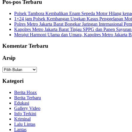
Pos-pos Terbaru
Polsek Tambora Kembalikan Enam Sepeda Motor Hilang kepa
1×24 jam Polsek Kembangan Ungkap Kasus Penggelapan Motor
Polres Metro Jakarta Barat Bongkar Jaringan Internasional P
Kapolres Metro Jakarta Barat Tinjau SPPG dan Panen Sayura
Merajut Harmoni Ulama dan Umara, Kapolres Metro Jakarta B
Komentar Terbaru
Arsip
Arsip
Kategori
Berita Hoax
Berita Terbaru
Edukasi
Gallery Video
Info Terkini
Kriminal
Lalu Lintas
Lantas