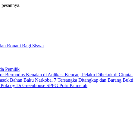
” pesannya.
dan Ronani Bagi Siswa
da Pemilik
 Bermodus Kenalan di Aplikasi Kencan, Pelaku Dibekuk di Ciputat
emasok Bahan Baku Narkoba, 7 Tersangka Ditangkap dan Barang Bukti 
n Pokcoy Di Greenhouse SPPG Polri Palmerah