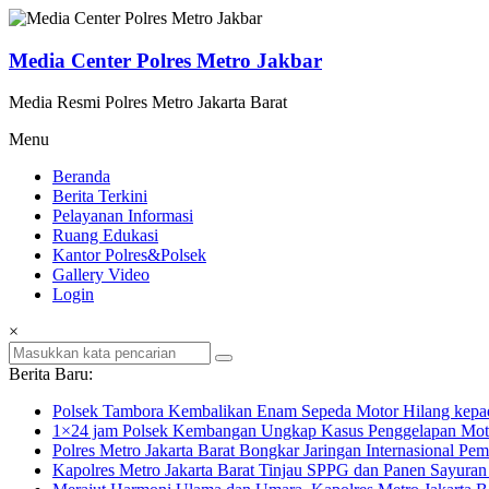
Lompat
ke
konten
Media Center Polres Metro Jakbar
Media Resmi Polres Metro Jakarta Barat
Menu
Beranda
Berita Terkini
Pelayanan Informasi
Ruang Edukasi
Kantor Polres&Polsek
Gallery Video
Login
×
Berita Baru:
Polsek Tambora Kembalikan Enam Sepeda Motor Hilang kepa
1×24 jam Polsek Kembangan Ungkap Kasus Penggelapan Motor
Polres Metro Jakarta Barat Bongkar Jaringan Internasional P
Kapolres Metro Jakarta Barat Tinjau SPPG dan Panen Sayura