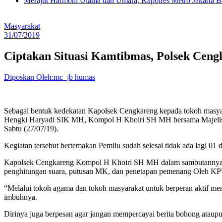
Merajut Harmoni Ulama dan Umara, Kapolres Metro Jakarta B
Masyarakat
31/07/2019
Ciptakan Situasi Kamtibmas, Polsek Ceng
Diposkan Oleh:mc_jb humas
Sebagai bentuk kedekatan Kapolsek Cengkareng kepada tokoh masyar
Hengki Haryadi SIK MH, Kompol H Khoiri SH MH bersama Majelis 
Sabtu (27/07/19).
Kegiatan tersebut bertemakan Pemilu sudah selesai tidak ada lagi 01 
Kapolsek Cengkareng Kompol H Khoiri SH MH dalam sambutannya ke
penghitungan suara, putusan MK, dan penetapan pemenang Oleh KPU
“Melalui tokoh agama dan tokoh masyarakat untuk berperan aktif me
imbuhnya.
Dirinya juga berpesan agar jangan mempercayai berita bohong atau