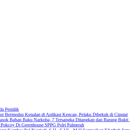
da Pemilik
 Bermodus Kenalan di Aplikasi Kencan, Pelaku Dibekuk di Ciputat
emasok Bahan Baku Narkoba, 7 Tersangka Ditangkap dan Barang Bukti 
n Pokcoy Di Greenhouse SPPG Polri Palmerah