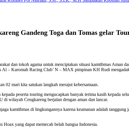
arat Kombes Pol Nasriadi, S.H., S.I.K., M.H Sampaikan Khotbah Ju
kareng Gandeng Toga dan Tomas gelar Tour
akat dan tokoh agama untuk menciptakan situasi kamtibmas Aman dan 
Al – Karomah Racing Club’ N – MAX pimpinan KH Rudi mengadakan 
dan 02 mari kita satukan langkah merajut kebersamaan.
pada peserta touring mengucapkan banyak terima kasih kepada selu
 di wilayah Cengkareng berjalan dengan aman dan lancar.
njaga kamtibmas di lingkungannya karena keamanan adalah tanggung j
pun Hoax yang dapat memecah belah bangsa Indonesia.