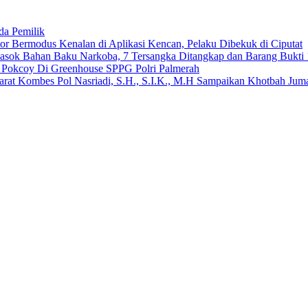
da Pemilik
 Bermodus Kenalan di Aplikasi Kencan, Pelaku Dibekuk di Ciputat
emasok Bahan Baku Narkoba, 7 Tersangka Ditangkap dan Barang Bukti 
n Pokcoy Di Greenhouse SPPG Polri Palmerah
arat Kombes Pol Nasriadi, S.H., S.I.K., M.H Sampaikan Khotbah Ju