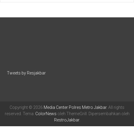
Tweets by Resjakbar
Copyright © 2026
Media Center Polres Metro Jakbar
. All rights
reserved. Tema:
ColorNews
oleh ThemeGrill. Dipersembahkan oleh
RestroJakbar
.