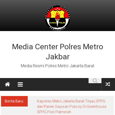
Lompat
ke
konten
Media Center Polres Metro
Jakbar
Media Resmi Polres Metro Jakarta Barat
Berita Baru:
Kapolres Metro Jakarta Barat Tinjau SPPG
dan Panen Sayuran Pokcoy Di Greenhouse
SPPG Polri Palmerah