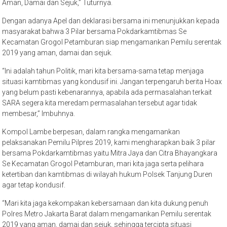
Aman, Damai dan Sejuk,” Tuturnya.
Dengan adanya Apel dan deklarasi bersama ini menunjukkan kepada
masyarakat bahwa 3 Pilar bersama Pokdarkamtibmas Se
Kecamatan Grogol Petamburan siap mengamankan Pemilu serentak
2019 yang aman, damai dan sejuk.
“Ini adalah tahun Politik, mari kita bersama-sama tetap menjaga
situasi kamtibmas yang kondusif ini. Jangan terpengaruh berita Hoax
yang belum pasti kebenarannya, apabila ada permasalahan terkait
SARA segera kita meredam permasalahan tersebut agar tidak
membesar,” Imbuhnya.
Kompol Lambe berpesan, dalam rangka mengamankan
pelaksanakan Pemilu Pilpres 2019, kami mengharapkan baik 3 pilar
bersama Pokdarkamtibmas yaitu Mitra Jaya dan Citra Bhayangkara
Se Kecamatan Grogol Petamburan, mari kita jaga serta pelihara
ketertiban dan kamtibmas di wilayah hukum Polsek Tanjung Duren
agar tetap kondusif.
“Mari kita jaga kekompakan kebersamaan dan kita dukung penuh
Polres Metro Jakarta Barat dalam mengamankan Pemilu serentak
2019 yang aman, damai dan sejuk, sehingga tercipta situasi