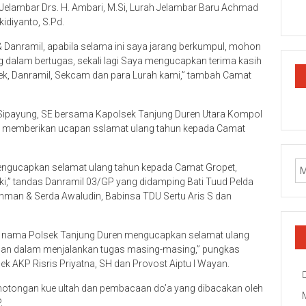
 Jelambar Drs. H. Ambari, M.Si, Lurah Jelambar Baru Achmad
diyanto, S.Pd.
Danramil, apabila selama ini saya jarang berkumpul, mohon
 dalam bertugas, sekali lagi Saya mengucapkan terima kasih
ek, Danramil, Sekcam dan para Lurah kami,” tambah Camat
n Sipayung, SE bersama Kapolsek Tanjung Duren Utara Kompol
 memberikan ucapan sslamat ulang tahun kepada Camat
engucapkan selamat ulang tahun kepada Camat Gropet,
i,” tandas Danramil 03/GP yang didamping Bati Tuud Pelda
hman & Serda Awaludin, Babinsa TDU Sertu Aris S dan
as nama Polsek Tanjung Duren mengucapkan selamat ulang
ahan dalam menjalankan tugas masing-masing,” pungkas
 AKP Risris Priyatna, SH dan Provost Aiptu I Wayan.
motongan kue ultah dan pembacaan do’a yang dibacakan oleh
.