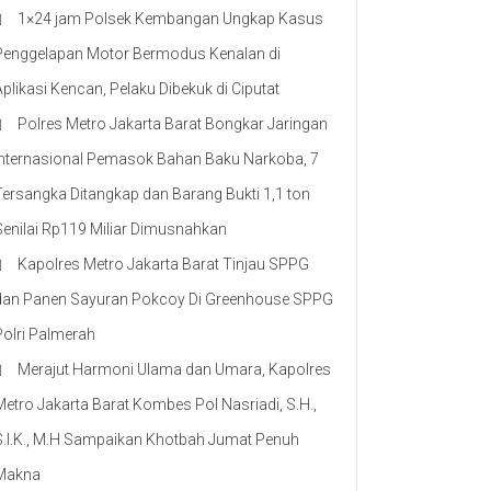
1×24 jam Polsek Kembangan Ungkap Kasus
Penggelapan Motor Bermodus Kenalan di
Aplikasi Kencan, Pelaku Dibekuk di Ciputat
Polres Metro Jakarta Barat Bongkar Jaringan
Internasional Pemasok Bahan Baku Narkoba, 7
Tersangka Ditangkap dan Barang Bukti 1,1 ton
Senilai Rp119 Miliar Dimusnahkan
Kapolres Metro Jakarta Barat Tinjau SPPG
dan Panen Sayuran Pokcoy Di Greenhouse SPPG
Polri Palmerah
Merajut Harmoni Ulama dan Umara, Kapolres
Metro Jakarta Barat Kombes Pol Nasriadi, S.H.,
S.I.K., M.H Sampaikan Khotbah Jumat Penuh
Makna