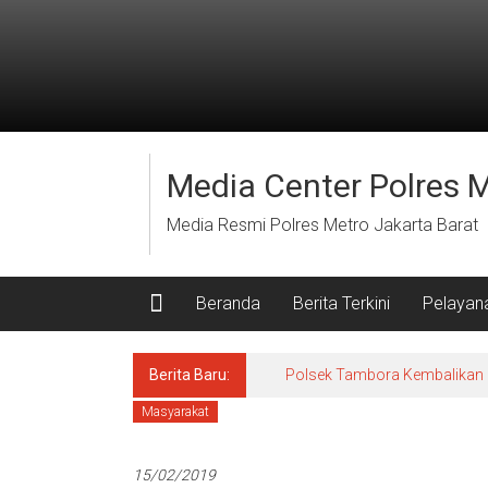
Lompat
ke
konten
Media Center Polres 
Media Resmi Polres Metro Jakarta Barat
Beranda
Berita Terkini
Pelayan
Berita Baru:
Polsek Tambora Kembalikan 
Masyarakat
15/02/2019