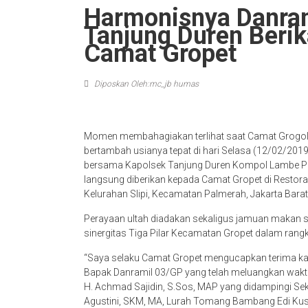
Harmonisnya Danram
Tanjung Duren Berik
Camat Gropet
Diposkan Oleh:mc_jb humas
Momen membahagiakan terlihat saat Camat Grogol 
bertambah usianya tepat di hari Selasa (12/02/2019
bersama Kapolsek Tanjung Duren Kompol Lambe Pa
langsung diberikan kepada Camat Gropet di Restoran
Kelurahan Slipi, Kecamatan Palmerah, Jakarta Barat
Perayaan ultah diadakan sekaligus jamuan makan 
sinergitas Tiga Pilar Kecamatan Gropet dalam rangk
“Saya selaku Camat Gropet mengucapkan terima kas
Bapak Danramil 03/GP yang telah meluangkan waktun
H. Achmad Sajidin, S.Sos, MAP yang didampingi Se
Agustini, SKM, MA, Lurah Tomang Bambang Edi Kusu