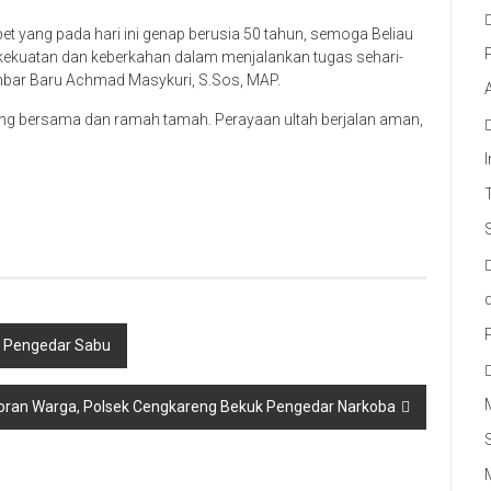
t yang pada hari ini genap berusia 50 tahun, semoga Beliau
an kekuatan dan keberkahan dalam menjalankan tugas sehari-
lambar Baru Achmad Masykuri, S.Sos, MAP.
ang bersama dan ramah tamah. Perayaan ultah berjalan aman,
i Pengedar Sabu
oran Warga, Polsek Cengkareng Bekuk Pengedar Narkoba