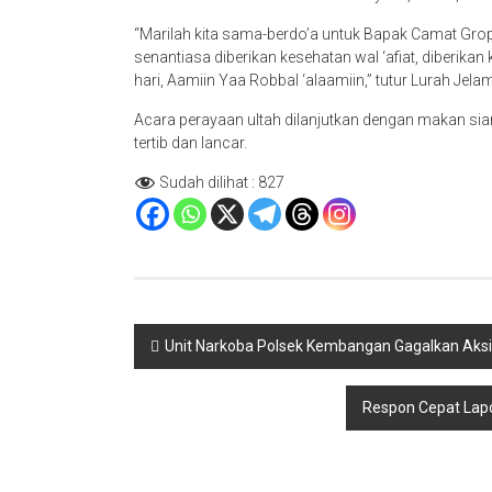
“Marilah kita sama-berdo’a untuk Bapak Camat Grope
senantiasa diberikan kesehatan wal ‘afiat, diberik
hari, Aamiin Yaa Robbal ‘alaamiin,” tutur Lurah Je
Acara perayaan ultah dilanjutkan dengan makan si
tertib dan lancar.
Sudah dilihat :
827
Navigasi
Unit Narkoba Polsek Kembangan Gagalkan Aks
pos
Respon Cepat Lap