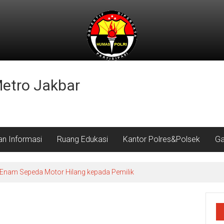
Metro Jakbar
an Informasi
Ruang Edukasi
Kantor Polres&Polsek
Ga
Enam Sepeda Motor Hilang kepada Pemilik