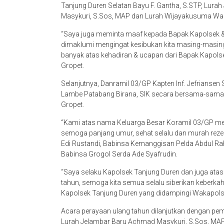
Tanjung Duren Selatan Bayu F. Gantha, S.STP, Lurah
Masykuri, S.Sos, MAP dan Lurah Wijayakusuma Waki
“Saya juga meminta maaf kepada Bapak Kapolsek & 
dimaklumi mengingat kesibukan kita masing-masing
banyak atas kehadiran & ucapan dari Bapak Kapols
Gropet.
Selanjutnya, Danramil 03/GP Kapten Inf. Jefrianse
Lambe Patabang Birana, SIK secara bersama-sama
Gropet.
“Kami atas nama Keluarga Besar Koramil 03/GP m
semoga panjang umur, sehat selalu dan murah rezek
Edi Rustandi, Babinsa Kemanggisan Pelda Abdul Ra
Babinsa Grogol Serda Ade Syafrudin.
“Saya selaku Kapolsek Tanjung Duren dan juga at
tahun, semoga kita semua selalu siberikan keberk
Kapolsek Tanjung Duren yang didampingi Wakapolsek
Acara perayaan ulang tahun dilanjutkan dengan pe
Lurah Jelambar Baru Achmad Masykuri, S.Sos, MAP