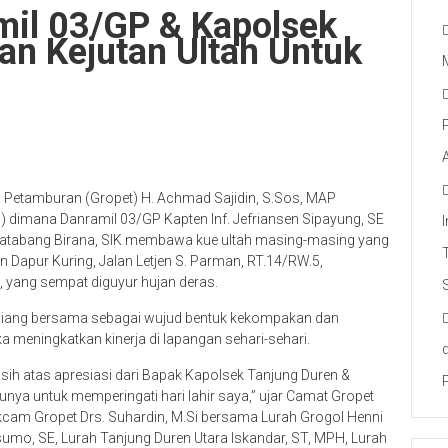
il 03/GP & Kapolsek
an Kejutan Ultah Untuk
Petamburan (Gropet) H. Achmad Sajidin, S.Sos, MAP
) dimana Danramil 03/GP Kapten Inf. Jefriansen Sipayung, SE
tabang Birana, SIK membawa kue ultah masing-masing yang
 Dapur Kuring, Jalan Letjen S. Parman, RT.14/RW.5,
, yang sempat diguyur hujan deras.
siang bersama sebagai wujud bentuk kekompakan dan
a meningkatkan kinerja di lapangan sehari-sehari.
ih atas apresiasi dari Bapak Kapolsek Tanjung Duren &
ya untuk memperingati hari lahir saya,” ujar Camat Gropet
kcam Gropet Drs. Suhardin, M.Si bersama Lurah Grogol Henni
mo, SE, Lurah Tanjung Duren Utara Iskandar, ST, MPH, Lurah