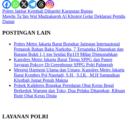
Navigasi
Polres Jakbar Kembali Dibanjiri Karangan Bunga
Majelis Ta’lim Wal Mudzakaroh Al Khoirot Gelar Deklarasi Pemilu
pos
Damai
POSTINGAN LAIN
Polres Metro Jakarta Barat Bongkar Jaringan Internasional
Pemasok Bahan Baku Narkoba, 7 Tersangka Ditangkap dan
Barang Bukti 1,1 ton Senilai Rp119 Miliar Dimusnahkan
Kapolres Metro Jakarta Barat Tinjau SPPG dan Panen
Sayuran Pokcoy Di Greenhouse SPPG Polri Palmerah
Merajut Harmoni Ulama dan Umara, Kapolres Metro Jakarta
Barat Kombes Pol Nasriadi, S.H., S.I.K., M.H Sampaikan
Khotbah Jumat Penuh Makna
Polsek Kalideres Bongkar Peredaran Obat Keras Ilegal
Berkedok Warung dan Toko, Dua Pelaku Ditangkap, Ribuan
Butir Obat Keras Disita
LAYANAN POLRI