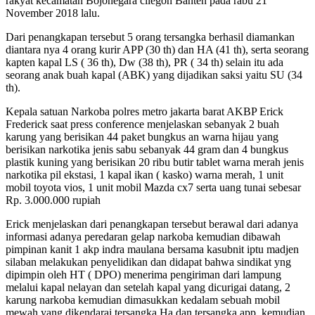
rakyat kecamatan Bojonegara cilegon Banten pada rabu 21
November 2018 lalu.
Dari penangkapan tersebut 5 orang tersangka berhasil diamankan
diantara nya 4 orang kurir APP (30 th) dan HA (41 th), serta seorang
kapten kapal LS ( 36 th), Dw (38 th), PR ( 34 th) selain itu ada
seorang anak buah kapal (ABK) yang dijadikan saksi yaitu SU (34
th).
Kepala satuan Narkoba polres metro jakarta barat AKBP Erick
Frederick saat press conference menjelaskan sebanyak 2 buah
karung yang berisikan 44 paket bungkus an warna hijau yang
berisikan narkotika jenis sabu sebanyak 44 gram dan 4 bungkus
plastik kuning yang berisikan 20 ribu butir tablet warna merah jenis
narkotika pil ekstasi, 1 kapal ikan ( kasko) warna merah, 1 unit
mobil toyota vios, 1 unit mobil Mazda cx7 serta uang tunai sebesar
Rp. 3.000.000 rupiah
Erick menjelaskan dari penangkapan tersebut berawal dari adanya
informasi adanya peredaran gelap narkoba kemudian dibawah
pimpinan kanit 1 akp indra maulana bersama kasubnit iptu madjen
silaban melakukan penyelidikan dan didapat bahwa sindikat yng
dipimpin oleh HT ( DPO) menerima pengiriman dari lampung
melalui kapal nelayan dan setelah kapal yang dicurigai datang, 2
karung narkoba kemudian dimasukkan kedalam sebuah mobil
mewah yang dikendarai tersangka Ha dan tersangka app, kemudian