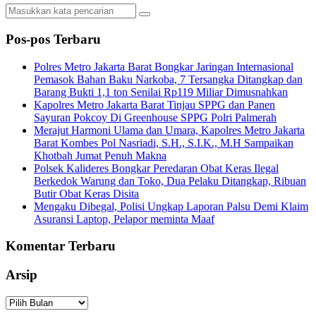
Pos-pos Terbaru
Polres Metro Jakarta Barat Bongkar Jaringan Internasional
Pemasok Bahan Baku Narkoba, 7 Tersangka Ditangkap dan
Barang Bukti 1,1 ton Senilai Rp119 Miliar Dimusnahkan
Kapolres Metro Jakarta Barat Tinjau SPPG dan Panen
Sayuran Pokcoy Di Greenhouse SPPG Polri Palmerah
Merajut Harmoni Ulama dan Umara, Kapolres Metro Jakarta
Barat Kombes Pol Nasriadi, S.H., S.I.K., M.H Sampaikan
Khotbah Jumat Penuh Makna
Polsek Kalideres Bongkar Peredaran Obat Keras Ilegal
Berkedok Warung dan Toko, Dua Pelaku Ditangkap, Ribuan
Butir Obat Keras Disita
Mengaku Dibegal, Polisi Ungkap Laporan Palsu Demi Klaim
Asuransi Laptop, Pelapor meminta Maaf
Komentar Terbaru
Arsip
Arsip