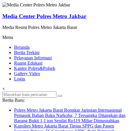
Lompat
ke
konten
Media Center Polres Metro Jakbar
Media Resmi Polres Metro Jakarta Barat
Menu
Beranda
Berita Terkini
Pelayanan Informasi
Ruang Edukasi
Kantor Polres&Polsek
Gallery Video
Login
×
Berita Baru:
Polres Metro Jakarta Barat Bongkar Jaringan Internasional
Pemasok Bahan Baku Narkoba, 7 Tersangka Ditangkap dan
Barang Bukti 1,1 ton Senilai Rp119 Miliar Dimusnahkan
Kapolres Metro Jakarta Barat Tinjau SPPG dan Panen