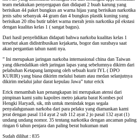
team melakukan penyergapan dan didapati 2 buah karung yang
berisikan 44 paket bungkus an warna hijau yang berisikan narkotika
jenis sabu sebanyak 44 gram dan 4 bungkus plastik kuning yang
berisikan 20 ribu butir tablet warna merah jenis narkotika pil ekstasi
dengan kualitas kelas 1 ( sangat bagus).
Dari hasil penyelidikan didapati bahwa narkoba kualitas kelas 1
tersebut akan didistribusikan kejakarta, bogor dan surabaya saat
akan pergantian tahun nanti nya.
” Ini merupakan jaringan narkoba internasional china dan Taiwan
yang dikendalikan oleh jaringan lapas yang sebelumnya dikirm dari
pelabuhan Ketapang lampung oleh sebuah kurir IYL ( DPO
KURIR) yang biasa dikirim melalui batam atau medan selanjutnya
dikirim melalui jalur darat kepulau Jawa” tutur erick
Erick menambah kan penangkapan ini merupakan atensi dari
pimpinan kami yaitu kapolres metro jakarta barat Kombes pol
Hengki Haryadi, sik, mh untuk menindak tegas segala
penyalahgunaan narkoba dari para pelaku yang diamankan kami
jerat dengan pasal 114 ayat 2 sub 112 ayat 2 jo pasal 132 ayat (1)
undang undang nomor. 35 tentang narkotika dengan ancaman paling
ringan 6 tahun penjara dan paling berat hukuman mati
Sudah dilihat :
835