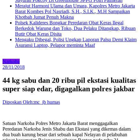
Sayuran Pokcoy Di Greenhouse SPPG Polri Palmerah
Merajut Harmoni Ulama dan Umara, Kapolres Metro Jakarta
Barat Kombes Pol Nasriadi, S.H., S.I.K., M.H Sampaikan
Khotbah Jumat Penuh Makna
Polsek Kalideres Bongkar Peredaran Obat Keras Ilegal
Berkedok Warung dan Toko, Dua Pelaku Ditangkap, Ribuan
Butir Obat Keras Disita
Mengaku Dibegal, Polisi Ungkap Laporan Palsu Demi Klaim
Asuransi Laptop, Pelapor meminta Maaf
Narkoba
28/11/2018
44 kg sabu dan 20 ribu pil ekstasi kualitas
super siap edar, digagalkan polres jakbar
Diposkan Oleh:mc_jb humas
Satuan Narkoba Polres Metro Jakarta Barat menggagalkan
Peredaran Narkoba Jenis Shabu dan Ekstasi yang dikemas dalam
dua buah karung besar dari sebuah kapal Nelayan di pelabuhan