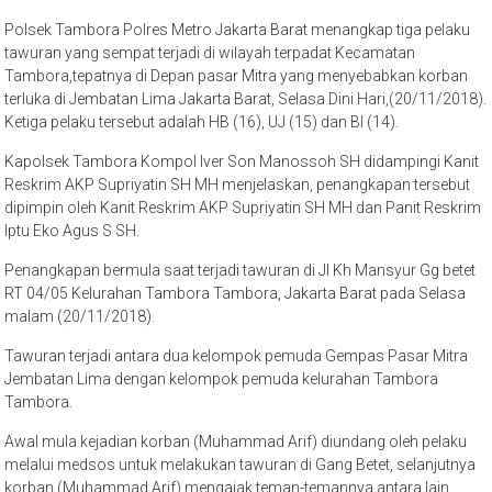
Polsek Tambora Polres Metro Jakarta Barat menangkap tiga pelaku
tawuran yang sempat terjadi di wilayah terpadat Kecamatan
Tambora,tepatnya di Depan pasar Mitra yang menyebabkan korban
terluka di Jembatan Lima Jakarta Barat, Selasa Dini Hari,(20/11/2018).
Ketiga pelaku tersebut adalah HB (16), UJ (15) dan BI (14).
Kapolsek Tambora Kompol Iver Son Manossoh SH didampingi Kanit
Reskrim AKP Supriyatin SH MH menjelaskan, penangkapan tersebut
dipimpin oleh Kanit Reskrim AKP Supriyatin SH MH dan Panit Reskrim
Iptu Eko Agus S SH.
Penangkapan bermula saat terjadi tawuran di Jl Kh Mansyur Gg betet
RT 04/05 Kelurahan Tambora Tambora, Jakarta Barat pada Selasa
malam (20/11/2018).
Tawuran terjadi antara dua kelompok pemuda Gempas Pasar Mitra
Jembatan Lima dengan kelompok pemuda kelurahan Tambora
Tambora.
Awal mula kejadian korban (Muhammad Arif) diundang oleh pelaku
melalui medsos untuk melakukan tawuran di Gang Betet, selanjutnya
korban (Muhammad Arif) mengajak teman-temannya antara lain