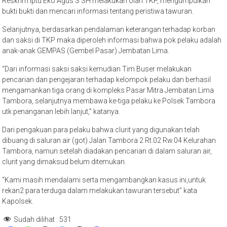
Reskrim Iptu Eko Agus S SH melakukan olah TKP, mengumpulkan
bukti bukti dan mencari informasi tentang peristiwa tawuran.
Selanjutnya, berdasarkan pendalaman keterangan terhadap korban
dan saksi di TKP maka diperoleh informasi bahwa pok pelaku adalah
anak-anak GEMPAS (Gembel Pasar) Jembatan Lima.
“Dari informasi saksi saksi kemudian Tim Buser melakukan
pencarian dan pengejaran terhadap kelompok pelaku dan berhasil
mengamankan tiga orang di kompleks Pasar Mitra Jembatan Lima
Tambora, selanjutnya membawa ke-tiga pelaku ke Polsek Tambora
utk penanganan lebih lanjut,” katanya.
Dari pengakuan para pelaku bahwa clurit yang digunakan telah
dibuang di saluran air (got) Jalan Tambora 2 Rt.02 Rw.04 Kelurahan
Tambora, namun setelah diadakan pencarian di dalam saluran air,
clurit yang dimaksud belum ditemukan.
“Kami masih mendalami serta mengambangkan kasus ini,untuk
rekan2 para terduga dalam melakukan tawuran tersebut” kata
Kapolsek.
Sudah dilihat :
531