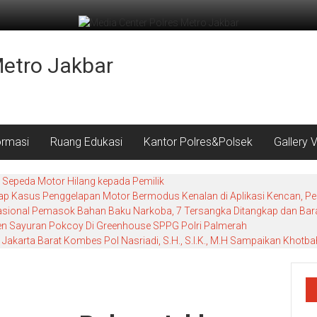
Metro Jakbar
ormasi
Ruang Edukasi
Kantor Polres&Polsek
Gallery 
Sepeda Motor Hilang kepada Pemilik
 Kasus Penggelapan Motor Bermodus Kenalan di Aplikasi Kencan, Pela
nasional Pemasok Bahan Baku Narkoba, 7 Tersangka Ditangkap dan Baran
nen Sayuran Pokcoy Di Greenhouse SPPG Polri Palmerah
Jakarta Barat Kombes Pol Nasriadi, S.H., S.I.K., M.H Sampaikan Khot