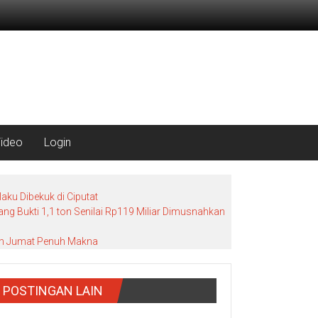
Video
Login
ku Dibekuk di Ciputat
g Bukti 1,1 ton Senilai Rp119 Miliar Dimusnahkan
bah Jumat Penuh Makna
POSTINGAN LAIN