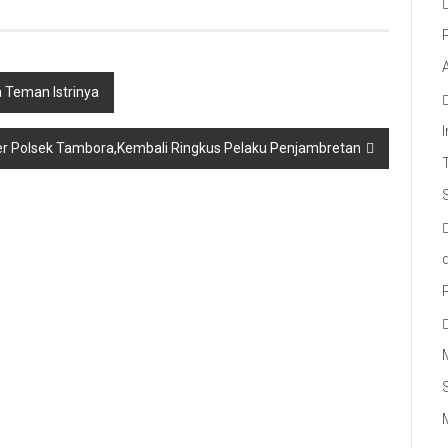
 Teman Istrinya
r Polsek Tambora,Kembali Ringkus Pelaku Penjambretan