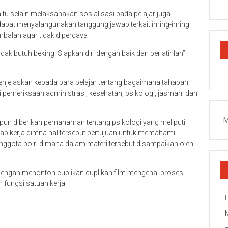
tu selain melaksanakan sosialisasi pada pelajar juga
pat menyalahgunakan tanggung jawab terkait iming-iming
mbalan agar tidak dipercaya
idak butuh beking. Siapkan diri dengan baik dan berlatihlah”
menjelaskan kepada para pelajar tentang bagaimana tahapan
i pemeriksaan administrasi, kesehatan, psikologi, jasmani dan
t pun diberikan pemahaman tentang psikologi yang meliputi
ikap kerja dimna hal tersebut bertujuan untuk memahami
anggota polri dimana dalam materi tersebut disampaikan oleh
k dengan menonton cuplikan cuplikan film mengenai proses
n fungsi satuan kerja