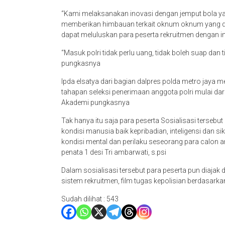
“Kami melaksanakan inovasi dengan jemput bola yai
memberikan himbauan terkait oknum oknum yang da
dapat meluluskan para peserta rekruitmen dengan i
“Masuk polri tidak perlu uang, tidak boleh suap dan t
pungkasnya
Ipda elsatya dari bagian dalpres polda metro jaya 
tahapan seleksi penerimaan anggota polri mulai dar
Akademi pungkasnya
Tak hanya itu saja para peserta Sosialisasi tersebu
kondisi manusia baik kepribadian, inteligensi dan s
kondisi mental dan perilaku seseorang para calon 
penata 1 desi Tri ambarwati, s.psi
Dalam sosialisasi tersebut para peserta pun diaja
sistem rekruitmen, film tugas kepolisian berdasarka
Sudah dilihat :
543