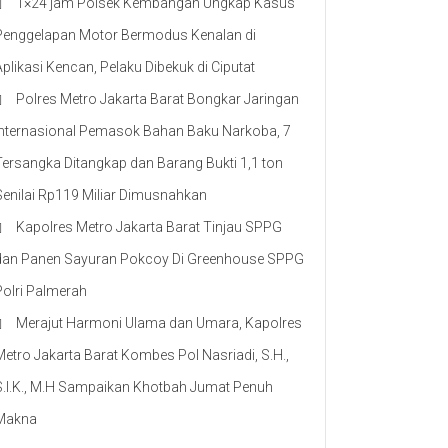
1×24 jam Polsek Kembangan Ungkap Kasus
Penggelapan Motor Bermodus Kenalan di
Aplikasi Kencan, Pelaku Dibekuk di Ciputat
Polres Metro Jakarta Barat Bongkar Jaringan
Internasional Pemasok Bahan Baku Narkoba, 7
Tersangka Ditangkap dan Barang Bukti 1,1 ton
Senilai Rp119 Miliar Dimusnahkan
Kapolres Metro Jakarta Barat Tinjau SPPG
dan Panen Sayuran Pokcoy Di Greenhouse SPPG
Polri Palmerah
Merajut Harmoni Ulama dan Umara, Kapolres
Metro Jakarta Barat Kombes Pol Nasriadi, S.H.,
S.I.K., M.H Sampaikan Khotbah Jumat Penuh
Makna