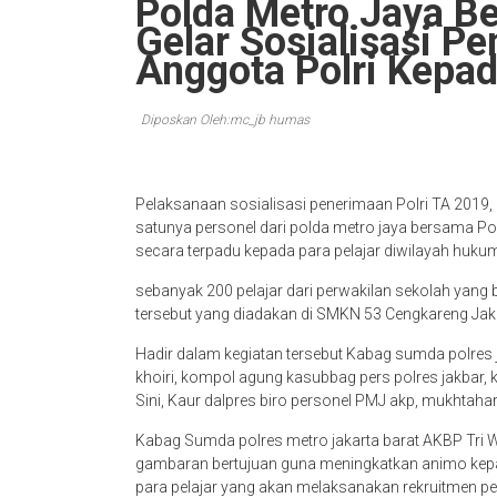
Polda Metro Jaya B
Gelar Sosialisasi P
Anggota Polri Kepad
Diposkan Oleh:mc_jb humas
Pelaksanaan sosialisasi penerimaan Polri TA 2019,
satunya personel dari polda metro jaya bersama Po
secara terpadu kepada para pelajar diwilayah hukum 
sebanyak 200 pelajar dari perwakilan sekolah yang b
tersebut yang diadakan di SMKN 53 Cengkareng Jak
Hadir dalam kegiatan tersebut Kabag sumda polres 
khoiri, kompol agung kasubbag pers polres jakbar,
Sini, Kaur dalpres biro personel PMJ akp, mukhtahari
Kabag Sumda polres metro jakarta barat AKBP Tri W
gambaran bertujuan guna meningkatkan animo kepad
para pelajar yang akan melaksanakan rekruitmen pe