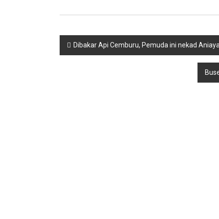
Navigasi
Dibakar Api Cemburu, Pemuda ini nekad Aniaya
pos
Buse